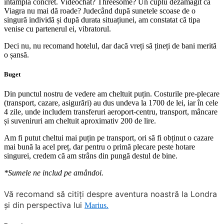
întâmpla concret. Videochat? Threesome? Un cuplu dezamăgit că
Viagra nu mai dă roade? Judecând după sunetele scoase de o
singură individă și după durata situațiunei, am constatat că tipa
venise cu partenerul ei, vibratorul.
Deci nu, nu recomand hotelul, dar dacă vreți să țineți de bani merită
o șansă.
Buget
Din punctul nostru de vedere am cheltuit puțin. Costurile pre-plecare
(transport, cazare, asigurări) au dus undeva la 1700 de lei, iar în cele
4 zile, unde includem transferuri aeroport-centru, transport, mâncare
și suveniruri am cheltuit aproximativ 200 de lire.
Am fi putut cheltui mai puțin pe transport, ori să fi obținut o cazare
mai bună la acel preț, dar pentru o primă plecare peste hotare
singurei, credem că am strâns din pungă destul de bine.
*Sumele ne includ pe amândoi.
Vă recomand să citiți despre aventura noastră la Londra
și din perspectiva lui
Marius.