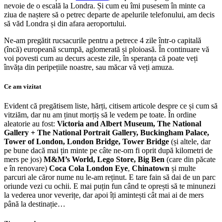
nevoie de o escală la Londra. Și cum eu îmi pusesem în minte ca
ziua de naștere să o petrec departe de apelurile telefonului, am decis
să văd Londra și din afara aeroportului.
Ne-am pregătit rucsacurile pentru a petrece 4 zile într-o capitală
(încă) europeană scumpă, aglomerată și ploioasă. În continuare vă
voi povesti cum au decurs aceste zile, în speranța că poate veți
învăța din peripețiile noastre, sau măcar vă veți amuza.
Ce am vizitat
Evident că pregătisem liste, hărți, citisem articole despre ce și cum să
vitziăm, dar nu am ținut morțiș să le vedem pe toate. În ordine
aleatorie au fost:
Victoria and Albert Museum, The National
Gallery + The National Portrait Gallery, Buckingham Palace,
Tower of London, London Bridge, Tower Bridge
(și altele, dar
pe bune dacă mai țin minte pe câte ne-om fi oprit după kilometri de
mers pe jos)
M&M’s World, Lego Store, Big Ben
(care din păcate
e în renovare)
Coca Cola London Eye
,
Chinatown
și multe
parcuri ale căror nume nu le-am reținut. E tare fain să dai de un parc
oriunde vezi cu ochii. E mai puțin fun când te oprești să te minunezi
la vederea unor veverițe, dar apoi îți amintești cât mai ai de mers
până la destinație…