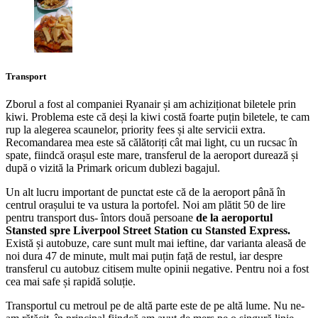
Transport
Zborul a fost al companiei Ryanair și am achiziționat biletele prin
kiwi. Problema este că deși la kiwi costă foarte puțin biletele, te cam
rup la alegerea scaunelor, priority fees și alte servicii extra.
Recomandarea mea este să călătoriți cât mai light, cu un rucsac în
spate, fiindcă orașul este mare, transferul de la aeroport durează și
după o vizită la Primark oricum dublezi bagajul.
Un alt lucru important de punctat este că de la aeroport până în
centrul orașului te va ustura la portofel. Noi am plătit 50 de lire
pentru transport dus- întors două persoane
de la aeroportul
Stansted spre Liverpool Street Station cu Stansted Express.
Există și autobuze, care sunt mult mai ieftine, dar varianta aleasă de
noi dura 47 de minute, mult mai puțin față de restul, iar despre
transferul cu autobuz citisem multe opinii negative. Pentru noi a fost
cea mai safe și rapidă soluție.
Transportul cu metroul pe de altă parte este de pe altă lume. Nu ne-