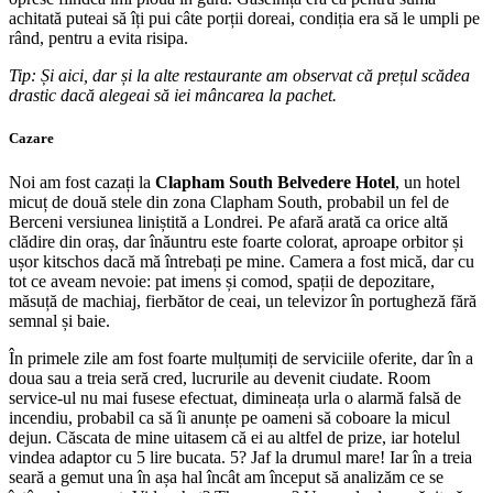
achitată puteai să îți pui câte porții doreai, condiția era să le umpli pe
rând, pentru a evita risipa.
Tip: Și aici, dar și la alte restaurante am observat că prețul scădea
drastic dacă alegeai să iei mâncarea la pachet.
Cazare
Noi am fost cazați la
Clapham South Belvedere Hotel
, un hotel
micuț de două stele din zona Clapham South, probabil un fel de
Berceni versiunea liniștită a Londrei. Pe afară arată ca orice altă
clădire din oraș, dar înăuntru este foarte colorat, aproape orbitor și
ușor kitschos dacă mă întrebați pe mine. Camera a fost mică, dar cu
tot ce aveam nevoie: pat imens și comod, spații de depozitare,
măsuță de machiaj, fierbător de ceai, un televizor în portugheză fără
semnal și baie.
În primele zile am fost foarte mulțumiți de serviciile oferite, dar în a
doua sau a treia seră cred, lucrurile au devenit ciudate. Room
service-ul nu mai fusese efectuat, dimineața urla o alarmă falsă de
incendiu, probabil ca să îi anunțe pe oameni să coboare la micul
dejun. Căscata de mine uitasem că ei au altfel de prize, iar hotelul
vindea adaptor cu 5 lire bucata. 5? Jaf la drumul mare! Iar în a treia
seară a gemut una în așa hal încât am început să analizăm ce se