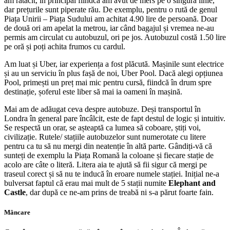
am rătăcit, în principal fiindcă am avut de mers pe o singură linie,
dar prețurile sunt piperate rău. De exemplu, pentru o rută de genul
Piața Unirii – Piața Sudului am achitat 4.90 lire de persoană. Doar
de două ori am apelat la metrou, iar când bagajul și vremea ne-au
permis am circulat cu autobuzul, ori pe jos. Autobuzul costă 1.50 lire
pe oră și poți achita frumos cu cardul.
Am luat și Uber, iar experiența a fost plăcută. Mașinile sunt electrice
și au un serviciu în plus fașă de noi, Uber Pool. Dacă alegi opțiunea
Pool, primești un preț mai mic pentru cursă, fiindcă în drum spre
destinație, șoferul este liber să mai ia oameni în mașină.
Mai am de adăugat ceva despre autobuze. Deși transportul în
Londra în general pare încâlcit, este de fapt destul de logic și intuitiv.
Se respectă un orar, se așteaptă ca lumea să coboare, știți voi,
civilizație. Rutele/ stațiile autobuzelor sunt numerotate cu litere
pentru ca tu să nu mergi din neatenție în altă parte. Gândiți-vă că
sunteți de exemplu la Piața Romană la coloane și fiecare stație de
acolo are câte o literă. Litera aia te ajută să fii sigur că mergi pe
traseul corect și să nu te inducă în eroare numele stației. Inițial ne-a
bulversat faptul că erau mai mult de 5 stații numite
Elephant and
Castle
, dar după ce ne-am prins de treabă ni s-a părut foarte fain.
Mâncare