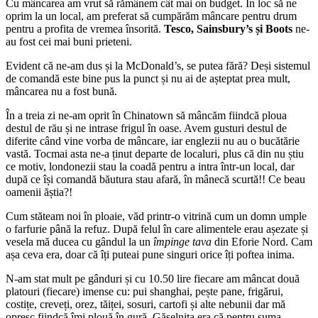
Cu mâncarea am vrut să rămânem cât mai on budget. În loc să ne
oprim la un local, am preferat să cumpărăm mâncare pentru drum
pentru a profita de vremea însorită.
Tesco, Sainsbury’s și Boots
ne-
au fost cei mai buni prieteni.
Evident că ne-am dus și la McDonald’s, se putea fără? Deși sistemul
de comandă este bine pus la punct și nu ai de așteptat prea mult,
mâncarea nu a fost bună.
În a treia zi ne-am oprit în Chinatown să mâncăm fiindcă ploua
destul de rău și ne intrase frigul în oase. Avem gusturi destul de
diferite când vine vorba de mâncare, iar englezii nu au o bucătărie
vastă. Tocmai asta ne-a ținut departe de localuri, plus că din nu știu
ce motiv, londonezii stau la coadă pentru a intra într-un local, dar
după ce își comandă băutura stau afară, în mânecă scurtă!! Ce beau
oamenii ăștia?!
Cum stăteam noi în ploaie, văd printr-o vitrină cum un domn umple
o farfurie până la refuz. După felul în care alimentele erau așezate și
vesela mă ducea cu gândul la un
împinge tava
din Eforie Nord. Cam
așa ceva era, doar că îți puteai pune singuri orice îți poftea inima.
N-am stat mult pe gânduri și cu 10.50 lire fiecare am mâncat două
platouri (fiecare) imense cu: pui shanghai, pește pane, frigărui,
costițe, creveți, orez, tăiței, sosuri, cartofi și alte nebunii dar mă
opresc fiindcă îmi plouă în gură. Găselnița era că pentru suma