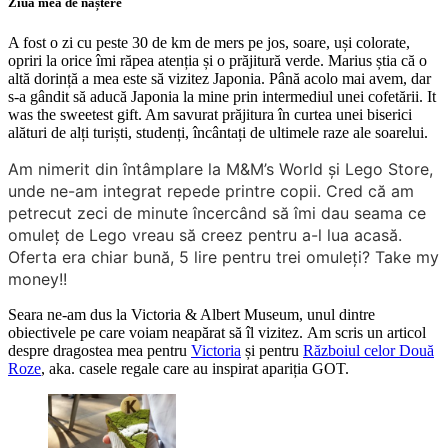
Ziua mea de naștere
A fost o zi cu peste 30 de km de mers pe jos, soare, uși colorate,
opriri la orice îmi răpea atenția și o prăjitură verde. Marius știa că o
altă dorință a mea este să vizitez Japonia. Până acolo mai avem, dar
s-a gândit să aducă Japonia la mine prin intermediul unei cofetării. It
was the sweetest gift. Am savurat prăjitura în curtea unei biserici
alături de alți turiști, studenți, încântați de ultimele raze ale soarelui.
Am nimerit din întâmplare la M&M’s World și Lego Store,
unde ne-am integrat repede printre copii. Cred că am
petrecut zeci de minute încercând să îmi dau seama ce
omuleț de Lego vreau să creez pentru a-l lua acasă.
Oferta era chiar bună, 5 lire pentru trei omuleți? Take my
money!!
Seara ne-am dus la Victoria & Albert Museum, unul dintre
obiectivele pe care voiam neapărat să îl vizitez. Am scris un articol
despre dragostea mea pentru
Victoria
și pentru
Războiul celor Două
Roze
, aka. casele regale care au inspirat apariția GOT.