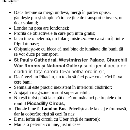
De reținut
Dacă trebuie să mergi undeva, mergi în partea opusă,
gândește pur și simplu că tot ce ține de transport e invers, nu
doar volanul;
Londra nu prea are londonezi;
Profită de obiectivele la care poți intra gratis;
Ia cu tine o pelerină, un fular și niște
izmene
ca să nu îți intre
frigul în oase;
Obișnuiește-te cu ideea că mai bine de jumătate din banii tăi
se vor duce pe transport;
St Paul’s Cathedral, Westminster Palace, Churchill
War Rooms și National Gallery
sunt genul acela de
clădiri în fața cărora te-ai holba ore în șir;
Dacă vezi un Pikachu, nu te du să faci poze cu el căci îți va
cere bani;
Semnalul este practic inexistent în interiorul clădirilor;
Angajații magazinelor sunt super amabili;
Nu ești turist până la capăt dacă nu mănânci pe treptele din
Piccadilly Circus
rondul
;
Ține-te bine în
London Bus
. Priveliștea de la etaj e frumoasă,
dar la coborâre riști să cazi în nas;
E mai ieftin să circuli cu Uber (față de metrou);
Mai ia o pelerină cu tine, just in case.