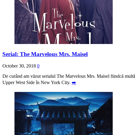
Serial: The Marvelous Mrs. Maisel
October 30, 2018
0
De curând am văzut serialul The Marvelous Mrs. Maisel fiindcă multă l
Upper West Side în New York City.
➡️