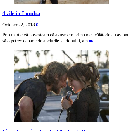
4 zile în Londra
October 22, 2018
0
Prin martie vă povesteam că avusesem prima mea călătorie cu avionul. 
să o petrec departe de apelurile telefonului, am
➡️