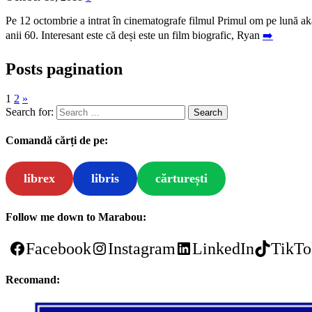
Pe 12 octombrie a intrat în cinematografe filmul Primul om pe lună ak
anii 60. Interesant este că deși este un film biografic, Ryan
➡️
Posts pagination
1
2
»
Search for:
Comandă cărți de pe:
librex
libris
cărturești
Follow me down to Marabou:
Facebook
Instagram
LinkedIn
TikTo
Recomand: