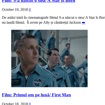
Film: S-a născut o stea/ A Star Is Born
October 19, 2018
0
De astăzi intră în cinematografe filmul S-a născut o stea/ A Star Is Bo
nu laudă filmul. Îi avem pe Ally și cântărețul Jackson
➡️
Film: Primul om pe lună/ First Man
October 18, 2018
0