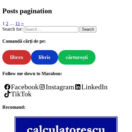
Posts pagination
1
2
…
11
»
Search for:
Comandă cărți de pe:
librex
libris
cărturești
Follow me down to Marabou:
Facebook
Instagram
LinkedIn
TikTok
Recomand: