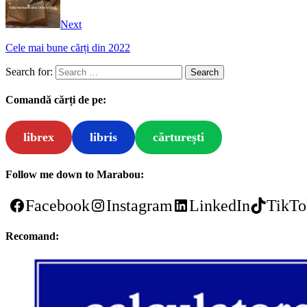
Next
Cele mai bune cărți din 2022
Search for:
Comandă cărți de pe:
librex
libris
cărturești
Follow me down to Marabou:
Facebook
Instagram
LinkedIn
TikTo
Recomand: