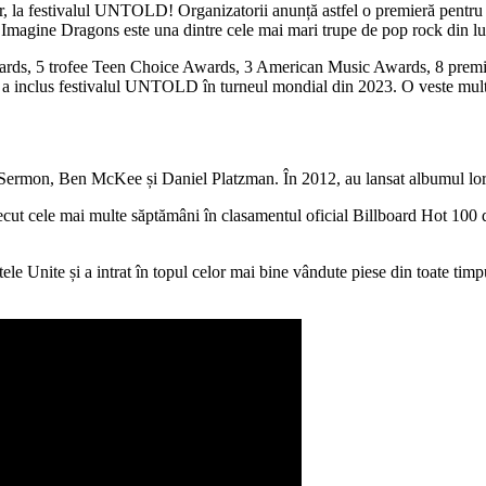
 la festivalul UNTOLD! Organizatorii anunță astfel o premieră pentru țar
magine Dragons este una dintre cele mai mari trupe de pop rock din lum
rds, 5 trofee Teen Choice Awards, 3 American Music Awards, 8 pre
 a inclus festivalul UNTOLD în turneul mondial din 2023. O veste mult
rmon, Ben McKee și Daniel Platzman. În 2012, au lansat albumul lor d
cut cele mai multe săptămâni în clasamentul oficial Billboard Hot 100 din
ele Unite și a intrat în topul celor mai bine vândute piese din toate tim