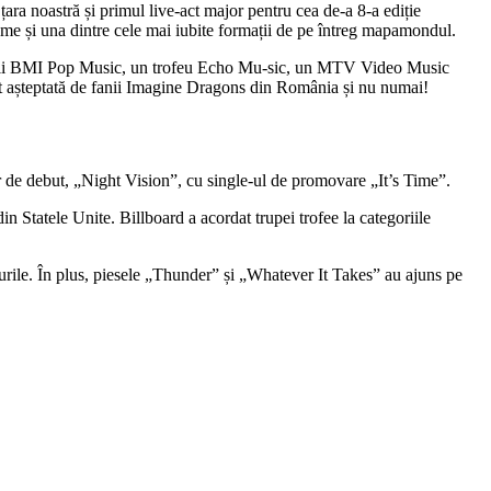
a noastră și primul live-act major pentru cea de-a 8-a ediție
e și una dintre cele mai iubite formații de pe întreg mapamondul.
mii BMI Pop Music, un trofeu Echo Mu-sic, un MTV Video Music
 așteptată de fanii Imagine Dragons din România și nu numai!
e debut, „Night Vision”, cu single-ul de promovare „It’s Time”.
 Statele Unite. Billboard a acordat trupei trofee la categoriile
purile. În plus, piesele „Thunder” și „Whatever It Takes” au ajuns pe