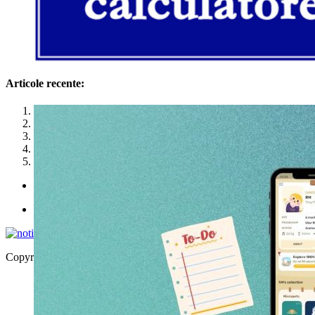
Articole recente:
1
2
3
4
5
Politica de utilizare cookies
Politica de confidențialitate
Copyright © 2026 | WordPress Theme by
MH Themes