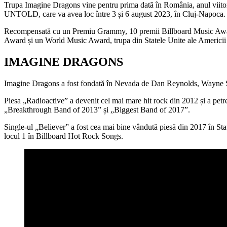
Trupa Imagine Dragons vine pentru prima dată în România, anul viitor,
UNTOLD, care va avea loc între 3 și 6 august 2023, în Cluj-Napoca. I
Recompensată cu un Premiu Grammy, 10 premii Billboard Music Awa
Award și un World Music Award, trupa din Statele Unite ale Americii
IMAGINE DRAGONS
Imagine Dragons a fost fondată în Nevada de Dan Reynolds, Wayne Se
Piesa „Radioactive” a devenit cel mai mare hit rock din 2012 și a petre
„Breakthrough Band of 2013” și „Biggest Band of 2017”.
Single-ul „Believer” a fost cea mai bine vândută piesă din 2017 în Stat
locul 1 în Billboard Hot Rock Songs.