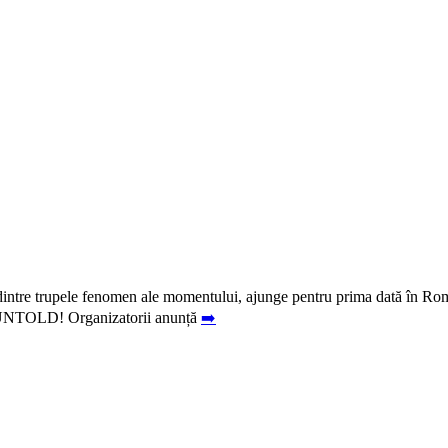
dintre trupele fenomen ale momentului, ajunge pentru prima dată în Ro
ul UNTOLD! Organizatorii anunță
➡️