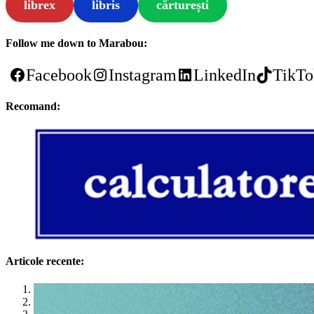
librex
libris
cărturești
Follow me down to Marabou:
Facebook
Instagram
LinkedIn
TikTo
Recomand:
Articole recente:
1
2