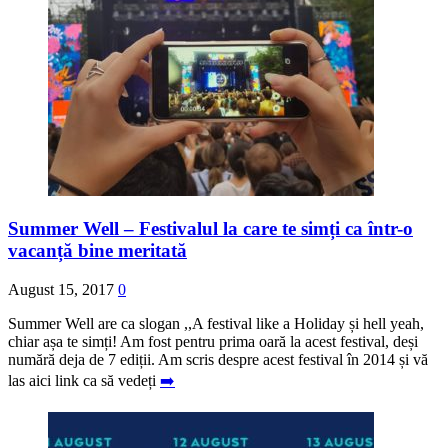
Summer Well – Festivalul la care te simți ca într-o
vacanță bine meritată
August 15, 2017
0
Summer Well are ca slogan ,,A festival like a Holiday și hell yeah,
chiar așa te simți! Am fost pentru prima oară la acest festival, deși
numără deja de 7 ediții. Am scris despre acest festival în 2014 și vă
las aici link ca să vedeți
➡️