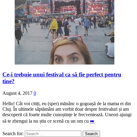
Ce-i trebuie unui festival ca să fie perfect pentru
tine?
August 4, 2017
0
Hello! Cât voi citiți, eu (sper) mănânc o gogoașă de la mama ei din
Cluj. În ultimele săptămâni am vorbit doar despre festivaluri și am
descoperit că foarte multe cunoștințe le frecventează. Uneori ajungi
să te zbengui la nu știu ce scenă cu un om cu
➡️
Search for: