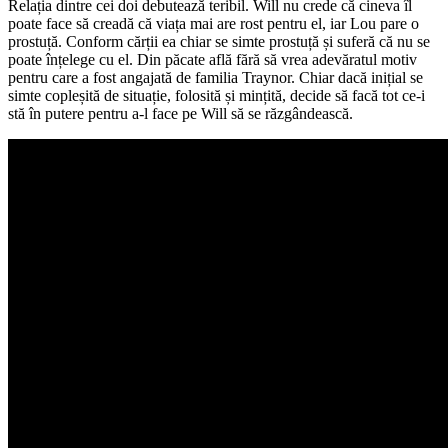
Relația dintre cei doi debutează teribil. Will nu crede că cineva îl
poate face să creadă că viața mai are rost pentru el, iar Lou pare o
prostuță. Conform cărții ea chiar se simte prostuță și suferă că nu se
poate înțelege cu el. Din păcate află fără să vrea adevăratul motiv
pentru care a fost angajată de familia Traynor. Chiar dacă inițial se
simte copleșită de situație, folosită și mințită, decide să facă tot ce-i
stă în putere pentru a-l face pe Will să se răzgândească.