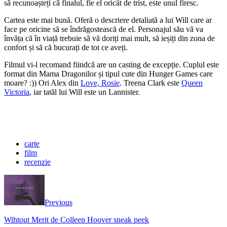
să recunoașteți că finalul, fie el oricât de trist, este unul firesc.
Cartea este mai bună. Oferă o descriere detaliată a lui Will care ar
face pe oricine să se îndrăgostească de el. Personajul său vă va
învăța că în viață trebuie să vă doriți mai mult, să ieșiți din zona de
confort și să că bucurați de tot ce aveți.
Filmul vi-l recomand fiindcă are un casting de excepție. Cuplul este
format din Mama Dragonilor și tipul cute din Hunger Games care
moare? :)) Ori Alex din
Love, Rosie
. Treena Clark este
Queen
Victoria
, iar tatăl lui Will este un Lannister.
carte
film
recenzie
Previous
Wihtout Merit de Colleen Hoover sneak peek