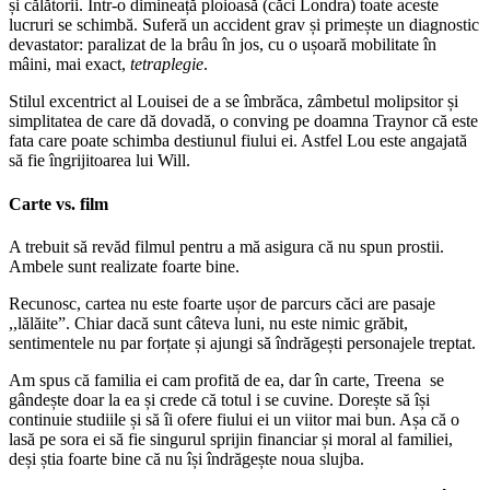
și călătorii. Într-o dimineață ploioasă (căci Londra) toate aceste
lucruri se schimbă. Suferă un accident grav și primește un diagnostic
devastator: paralizat de la brâu în jos, cu o ușoară mobilitate în
mâini, mai exact,
tetraplegie
.
Stilul excentrict al Louisei de a se îmbrăca, zâmbetul molipsitor și
simplitatea de care dă dovadă, o conving pe doamna Traynor că este
fata care poate schimba destiunul fiului ei. Astfel Lou este angajată
să fie îngrijitoarea lui Will.
Carte vs. film
A trebuit să revăd filmul pentru a mă asigura că nu spun prostii.
Ambele sunt realizate foarte bine.
Recunosc, cartea nu este foarte ușor de parcurs căci are pasaje
,,lălăite”. Chiar dacă sunt câteva luni, nu este nimic grăbit,
sentimentele nu par forțate și ajungi să îndrăgești personajele treptat.
Am spus că familia ei cam profită de ea, dar în carte, Treena se
gândește doar la ea și crede că totul i se cuvine. Dorește să își
continuie studiile și să îi ofere fiului ei un viitor mai bun. Așa că o
lasă pe sora ei să fie singurul sprijin financiar și moral al familiei,
deși știa foarte bine că nu își îndrăgește noua slujba.