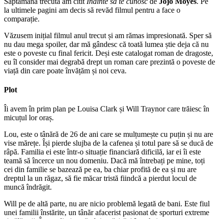
Săptămâna trecută am citit
Înainte să te cunosc
de
Jojo Moyes
. Pe
la ultimele pagini am decis să revăd filmul pentru a face o
comparație.
Văzusem inițial filmul anul trecut și am rămas impresionată. Sper să
nu dau mega spoiler, dar mă gândesc că toată lumea știe deja că nu
este o poveste cu final fericit. Deși este catalogat roman de dragoste,
eu îl consider mai degrabă drept un roman care prezintă o poveste de
viață din care poate învățăm și noi ceva.
Plot
Îi avem în prim plan pe Louisa Clark și Will Traynor care trăiesc în
micuțul lor oraș.
Lou, este o tânără de 26 de ani care se mulțumește cu puțin și nu are
vise mărețe. Își pierde slujba de la cafenea și totul pare să se ducă de
râpă. Familia ei este într-o situație financiară dificilă, iar ei îi este
teamă să încerce un nou domeniu. Dacă mă întrebați pe mine, toți
cei din familie se bazează pe ea, ba chiar profită de ea și nu are
dreptul la un răgaz, să fie măcar tristă fiindcă a pierdut locul de
muncă îndrăgit.
Will pe de altă parte, nu are nicio problemă legată de bani. Este fiul
unei familii înstărite, un tânăr afacerist pasionat de sporturi extreme