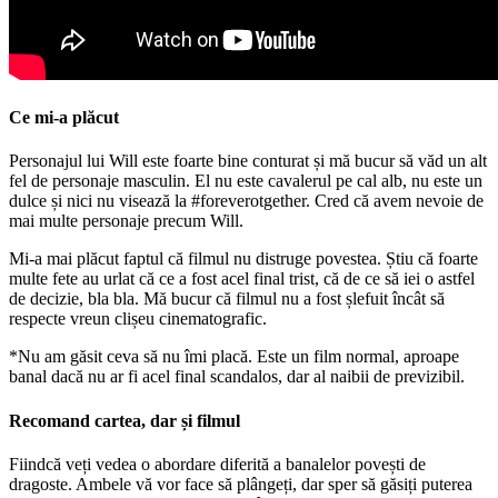
Ce mi-a plăcut
Personajul lui Will este foarte bine conturat și mă bucur să văd un alt
fel de personaje masculin. El nu este cavalerul pe cal alb, nu este un
dulce și nici nu visează la #foreverotgether. Cred că avem nevoie de
mai multe personaje precum Will.
Mi-a mai plăcut faptul că filmul nu distruge povestea. Știu că foarte
multe fete au urlat că ce a fost acel final trist, că de ce să iei o astfel
de decizie, bla bla. Mă bucur că filmul nu a fost șlefuit încât să
respecte vreun clișeu cinematografic.
*Nu am găsit ceva să nu îmi placă. Este un film normal, aproape
banal dacă nu ar fi acel final scandalos, dar al naibii de previzibil.
Recomand cartea, dar și filmul
Fiindcă veți vedea o abordare diferită a banalelor povești de
dragoste. Ambele vă vor face să plângeți, dar sper să găsiți puterea