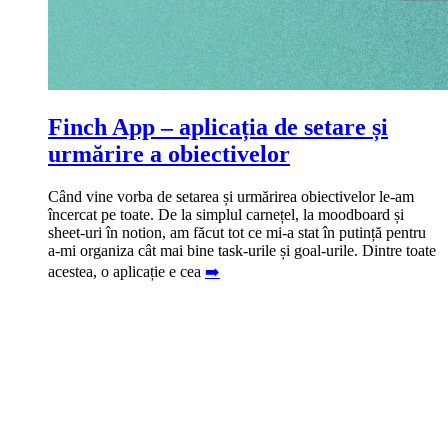
Finch App – aplicația de setare și
Momente care să te facă să uiți de
Cele mai bune cărți din 2023
Experiența mea cu aparat dentar
Ce s-a întâmplat la SAGA 2023?
urmărire a obiectivelor
fail-ul de la Globurile de Aur 2024
(după 3 luni)
Am citit 49 de cărți și ca în fiecare an, îmi place să mă uit în
S-a încheiat cea de-a treia ediție de SAGA Festival și s-au
spate să văd ce mi-a plăcut, ce nu și ce aș vrea să schimb la
întâmplat destul de multe lucruri despre care trebuie să
Când vine vorba de setarea și urmărirea obiectivelor le-am
Ediția cu numărul 81 a Globurilor de Aur nu a fost lipsită de
Alexa, play: BraceFace! My life is complicated. Astăzi, 9
obiceiurile mele de citit. Așadar, să trecem la cele mai bune
vorbim. Pentru început, SAGA s-a întors la locația originală,
încercat pe toate. De la simplul carnețel, la moodboard și
momente de-a dreptul cringe, însă momentul despre care
noiembrie, se face 3 luni de când am aparat dentar, pe ambele
ROMAERO Băneasa, care din punctul meu de vedere este
cărți pe care le-am
➡️
sheet-uri în notion, am făcut tot ce mi-a stat în putință pentru
vorbește tot internetul (în sens negativ) este monologul
arcade. Este ceva ce îmi doream de mult timp să fac, din
cea mai bună alegere. E spațiu mare, iar
➡️
a-mi organiza cât mai bine task-urile și goal-urile. Dintre toate
comediantului Jo Koy. Pe lângă faptul că mesajul filmului
motive estetice, dar și fiindcă mi-a fost recomandat de toți
acestea, o aplicație e cea
Barbie a trecut complet pe lângă urechea comediantului,
stomatologii la care
➡️
➡️
➡️