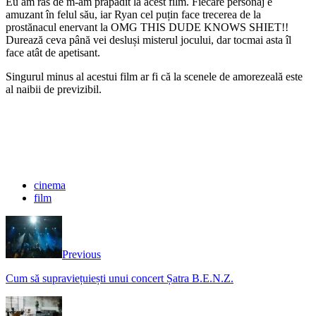
Eu am râs de m-am prăpădit la acest film. Fiecare personaj e
amuzant în felul său, iar Ryan cel puțin face trecerea de la
prostănacul enervant la OMG THIS DUDE KNOWS SHIET!!
Durează ceva până vei desluși misterul jocului, dar tocmai asta îl
face atât de apetisant.
Singurul minus al acestui film ar fi că la scenele de amorezeală este
al naibii de previzibil.
cinema
film
Previous
Cum să supraviețuiești unui concert Șatra B.E.N.Z.