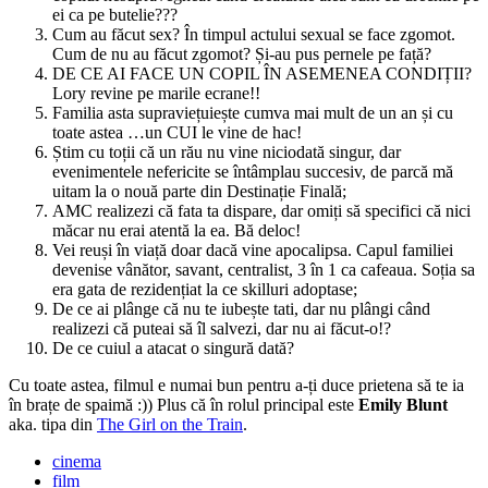
ei ca pe butelie???
Cum au făcut sex? În timpul actului sexual se face zgomot.
Cum de nu au făcut zgomot? Și-au pus pernele pe față?
DE CE AI FACE UN COPIL ÎN ASEMENEA CONDIȚII?
Lory revine pe marile ecrane!!
Familia asta supraviețuiește cumva mai mult de un an și cu
toate astea …un CUI le vine de hac!
Știm cu toții că un rău nu vine niciodată singur, dar
evenimentele nefericite se întâmplau succesiv, de parcă mă
uitam la o nouă parte din Destinație Finală;
AMC realizezi că fata ta dispare, dar omiți să specifici că nici
măcar nu erai atentă la ea. Bă deloc!
Vei reuși în viață doar dacă vine apocalipsa. Capul familiei
devenise vânător, savant, centralist, 3 în 1 ca cafeaua. Soția sa
era gata de rezidențiat la ce skilluri adoptase;
De ce ai plânge că nu te iubește tati, dar nu plângi când
realizezi că puteai să îl salvezi, dar nu ai făcut-o!?
De ce cuiul a atacat o singură dată?
Cu toate astea, filmul e numai bun pentru a-ți duce prietena să te ia
în brațe de spaimă :)) Plus că în rolul principal este
Emily Blunt
aka. tipa din
The Girl on the Train
.
cinema
film