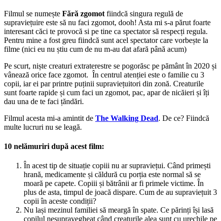
Filmul se numește
Fără zgomot
fiindcă singura regulă de
supraviețuire este să nu faci zgomot, dooh! Asta mi s-a părut foarte
interesant căci te provocă si pe tine ca spectator să respecți regula.
Pentru mine a fost greu fiindcă sunt acel spectator care vorbește la
filme (nici eu nu știu cum de nu m-au dat afară până acum)
Pe scurt, niște creaturi extraterestre se pogorăsc pe pământ în 2020 și
vânează orice face zgomot. În centrul atenției este o familie cu 3
copii, iar ei par printre puținii supraviețuitori din zonă. Creaturile
sunt foarte rapide și cum faci un zgomot, pac, apar de nicăieri și îți
dau una de te faci țăndări.
Filmul acesta mi-a amintit de
The Walking Dead
. De ce? Fiindcă
multe lucruri nu se leagă.
10 nelămuriri după acest film:
În acest tip de situație copiii nu ar supraviețui. Când primești
hrană, medicamente și căldură cu porția este normal să se
moară pe capete. Copiii și bătrânii ar fi primele victime. În
plus de asta, timpul de joacă dispare. Cum de au supraviețuit 3
copii în aceste condiții?
Nu lași mezinul familiei să meargă în spate. Ce părinți își lasă
copilul nesupravegheat când creaturile alea sunt cu urechile pe