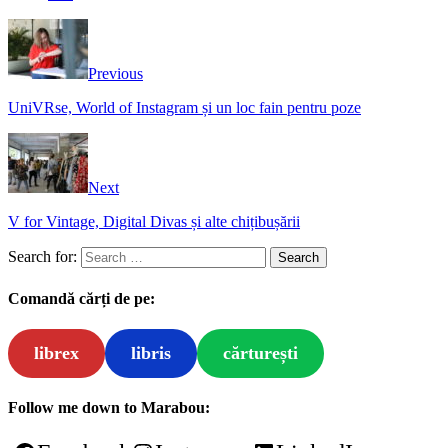
Previous
UniVRse, World of Instagram și un loc fain pentru poze
Next
V for Vintage, Digital Divas și alte chițibușării
Search for:
Comandă cărți de pe:
librex
libris
cărturești
Follow me down to Marabou: