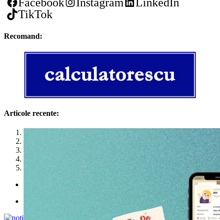
Facebook
Instagram
LinkedIn
TikTok
Recomand:
Articole recente:
1
2
3
4
5
Politica de utilizare cookies
Politica de confidențialitate