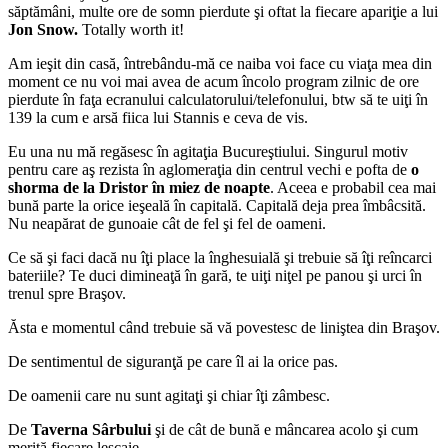
săptămâni, multe ore de somn pierdute şi oftat la fiecare apariţie a lui
Jon Snow.
Totally worth it!
Am ieşit din casă, întrebându-mă ce naiba voi face cu viaţa mea din
moment ce nu voi mai avea de acum încolo program zilnic de ore
pierdute în faţa ecranului calculatorului/telefonului, btw să te uiţi în
139 la cum e arsă fiica lui Stannis e ceva de vis.
Eu una nu mă regăsesc în agitaţia Bucureştiului. Singurul motiv
pentru care aş rezista în aglomeraţia din centrul vechi e pofta de
o
shorma de la Dristor în miez de noapte
. Aceea e probabil cea mai
bună parte la orice ieşeală în capitală. Capitală deja prea îmbâcsită.
Nu neapărat de gunoaie cât de fel şi fel de oameni.
Ce să şi faci dacă nu îţi place la înghesuială şi trebuie să îţi reîncarci
bateriile? Te duci dimineaţă în gară, te uiţi niţel pe panou şi urci în
trenul spre Braşov.
Ăsta e momentul când trebuie să vă povestesc de liniştea din Braşov.
De sentimentul de siguranţă pe care îl ai la orice pas.
De oamenii care nu sunt agitaţi şi chiar îţi zâmbesc.
De
Taverna Sârbului
şi de cât de bună e mâncarea acolo şi cum
merită fiecare lescaie.