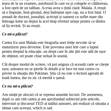
ieșea de la un examen, autobuzul în care ea și colegele ei călătoreau,
a fost oprit de un taliban. Acesta avea o țintă clară: Malala. A reușit
să o împuște, însă glonțul, deși îndreptat spre cap, nu a fost fatal. O
armată de doctori, jurnaliști, activiști și oameni cu suflet mare din
întreaga lume au depus la acel timp eforturi uriașe pentru ca tânăra
să își revină. Și au reușit.
Ce mi-a plăcut?
Cartea Eu sunt Malala este biografia unei fetițe nevoite să se
maturizeze prea devreme. Este povestea unei fete care a luptat
pentru dreptul la educație, un drept care în alte țări este atât de ușor
de obținut, ori poate chiar neluat în seamă.
Cât despre modul de scriere, vă pot asigura că această carte se citește
ușor, autoarea nu se pierde în detalii și te face tot mai curios cu
privire la situația din Pakistan. Știu că nu este o lectură agreată de
toată lumea, dar eu zic că merită o șansă.
Ce nu mi-a plăcut?
Am simțit pe alocuri că se repetau anumite lucruri. De asemenea,
după ce am citit cartea și am aprofundad subiectul prin articole,
interviuri și discursul TED al tatălui autoarei, am realizat că situația a
rămas cam aceeași, which is sad.