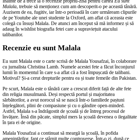
Înainte de a trece la o recenzie propriu-zisă pentru cartea
Eu sunt
Malala
, trebuie să menționez cum am descoperit-o pe această tânără.
Auzisem de ea, fugitiv, iar într-o perioadă în care urmăream clipurile
de pe Youtube ale unei studente la Oxford, am aflat că aceasta este
colegă cu însuși Malala. De atunci am început să mă informez și să
adaug în wishlist biografia fetei care a supraviețuit atacului
talibanilor.
Recenzie eu sunt Malala
Eu sunt Malala este o carte scrisă de Malala Yousafzai, în colaborare
cu jurnalista Christina Lamb. Numele acestei fete a făcut înconjurul
lumii în momentul în care s-a aflat că a fost împușcată de talibani.
Motivul? Și-a cerut drepturile pentru ea și toate femeile din Pakistan.
Pe scurt, Malala este o tânără care a crescut diferit față de alte fete
din religia musulmană. Deși respectă portul și majoritatea
sărbătorilor, a avut norocul să se nască într-o familiede paștuni
înțelegători, plini de compasiune și cu o gândire open-minded.
Astfel, Malala s-a îndrăgostit de școală și de întreg procesul de
învățare. Însă din păcate, simplul mers la școală devenea o ilegalitate
în țara ei de origine.
Malala Yousafzai a continuat să meargă la școală, în pofida
amenințărilor, fapt ce stârnit multe controverse. Într-o zi, după ce