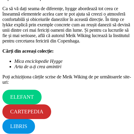
Ca să vă dați seama de diferențe, hygge abordează tot ceea ce
înseamnă elementele acelea care te pot ajuta să creezi o atmosferă
confortabilă și obiceiurile danezilor în această direcție. În timp ce
lykke explică prin exemple concrete cum au reușit danezii să devină
unii dintre cei mai fericiți oameni din lume. Și pentru ca lucrurile să
fie și mai serioase, află că autorul Meik Wiking lucrează la Institutul
pentru cercetarea fericirii din Copenhaga.
Cărți din aceeași colecție:
Mica enciclopedie Hygge
Arta de a-ți crea amintiri
Poți achiziționa cărțile scrise de Meik Wiking de pe următoarele site-
uri:
ELEFANT
CARTEPEDIA
LIBRIS