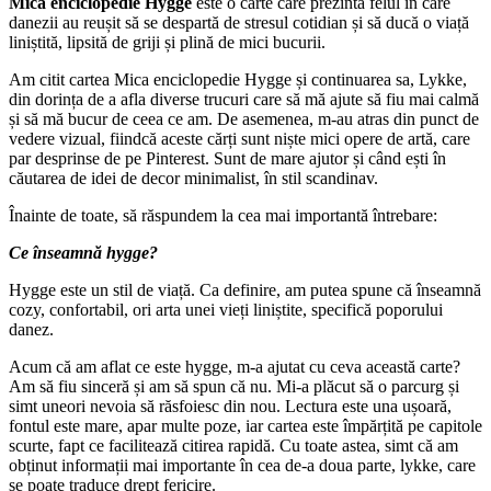
Mica enciclopedie Hygge
este o carte care prezintă felul în care
danezii au reușit să se despartă de stresul cotidian și să ducă o viață
liniștită, lipsită de griji și plină de mici bucurii.
Am citit cartea Mica enciclopedie Hygge și continuarea sa, Lykke,
din dorința de a afla diverse trucuri care să mă ajute să fiu mai calmă
și să mă bucur de ceea ce am. De asemenea, m-au atras din punct de
vedere vizual, fiindcă aceste cărți sunt niște mici opere de artă, care
par desprinse de pe Pinterest. Sunt de mare ajutor și când ești în
căutarea de idei de decor minimalist, în stil scandinav.
Înainte de toate, să răspundem la cea mai importantă întrebare:
Ce înseamnă hygge?
Hygge este un stil de viață. Ca definire, am putea spune că înseamnă
cozy, confortabil, ori arta unei vieți liniștite, specifică poporului
danez.
Acum că am aflat ce este hygge, m-a ajutat cu ceva această carte?
Am să fiu sinceră și am să spun că nu. Mi-a plăcut să o parcurg și
simt uneori nevoia să răsfoiesc din nou. Lectura este una ușoară,
fontul este mare, apar multe poze, iar cartea este împărțită pe capitole
scurte, fapt ce facilitează citirea rapidă. Cu toate astea, simt că am
obținut informații mai importante în cea de-a doua parte, lykke, care
se poate traduce drept fericire.