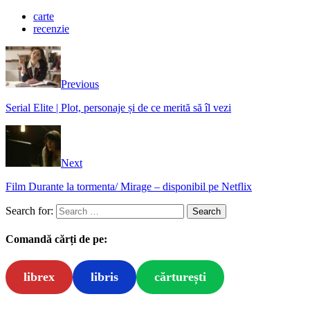
carte
recenzie
Previous
Serial Elite | Plot, personaje și de ce merită să îl vezi
Next
Film Durante la tormenta/ Mirage – disponibil pe Netflix
Search for:
Comandă cărți de pe:
librex
libris
cărturești