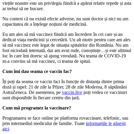
viețile noastre este un privilegiu fiindcă a apărut relativ repede și asta
ar trebui să ne bucure.
Nu contest că nu există efecte adverse, nu sunt doctor și nici nu am
capacitatea de a înțelege noțiuni de medicină.
Eu am ales să mă vaccinez fiindcă am încredere în cei care și-au
dedicat viața medicinii și cercetării. Un alt motiv pentru care am ales
să mă vaccinez este legat de situația spitalelor din România. Nu am
fost niciodată internată, dar am avut rude, cunoștințe…și este ultimul
loc în care îmi doresc să ajung vreodată. Nu teama de COVID-19
m-a convins să mă vaccinez, ci teama de spital.
Cum îmi dau seama ce vaccin fac?
Îți poți da seama ce vaccin faci în funcție de distanța dintre prima
doză și rapel: 21 de zile la Pfizer, 28 de zile Moderna, 8 săptămâni
AstraZeneca. De asemenea, pe
vaccin.live
poți vedea ce vaccinuri
sunt disponibile în fiecare centru din țară.
Cum mă programez la vaccinare?
Programarea se face online pe platforma rovaccinare, telefonic, sau
prin intermediul medicului de familie. Toate
informațiile le găsești
aici
.