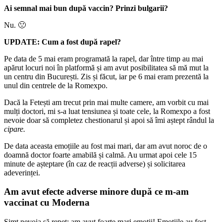
Ai semnal mai bun după vaccin? Prinzi bulgarii?
Nu. 🙁
UPDATE: Cum a fost după rapel?
Pe data de 5 mai eram programată la rapel, dar între timp au mai
apărut locuri noi în platformă și am avut posibilitatea să mă mut la
un centru din București. Zis și făcut, iar pe 6 mai eram prezentă la
unul din centrele de la Romexpo.
Dacă la Fetești am trecut prin mai multe camere, am vorbit cu mai
mulți doctori, mi s-a luat tensiunea și toate cele, la Romexpo a fost
nevoie doar să completez chestionarul și apoi să îmi aștept rândul la
cipare.
De data aceasta emoțiile au fost mai mari, dar am avut noroc de o
doamnă doctor foarte amabilă și calmă. Au urmat apoi cele 15
minute de așteptare (în caz de reacții adverse) și solicitarea
adeverinței.
Am avut efecte adverse minore după ce m-am
vaccinat cu Moderna
Simt nevoia să repet: am avut foarte mari emoții! Emoțiile au fost