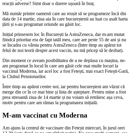
reacții adverse? Simt doar o durere ușoară în braț.
Mă număr printre oamenii care au reușit să se programeze încă din
data de 14 martie, ziua aia în care bucureștenii au luat cu asalt harta
țării și s-au programat oriunde au găsit loc.
Inițial prinsesem loc în București la AstraZeneca, dar m-am mutat
fiindcă prioritar era de fapt tatăl meu, care are peste 55 de ani și nu
se încadra cu vârsta pentru AstraZeneca (între timp au apărut tot
felul de noi teorii despre acest vaccin, nu mă pricep să le dezbat).
Din moment ce aveam posibilitatea de a ne deplasa cu mașina, ne-
am programat în locul în care am găsit cele mai multe locuri la
vaccinul Moderna, iar acel loc a fost Fetești, mai exact Fetești-Gară,
la Clubul Pensionarilor.
Între timp au apărut centre noi, iar pentru bucureșteni am văzut că
merge din ce în ce mai bine și lista de așteptare. Pentru mine a fost
prea stresantă ziua de 14 martie și nu voiam să retrăiesc așa ceva,
motiv pentru care am rămas la programarea inițială.
M-am vaccinat cu Moderna
Am ajuns la centrul de vaccinare din Fetești miercuri, în jurul orei