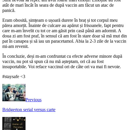
atât de mari încât în seara de după vaccin am făcut un atac de
panică.
Eram obosită, simțeam o ușoară durere în braț și tot corpul meu
părea amorțit. Înainte de culcare au apărut și frisoanele, fapt pentru
care m-am învelit cu tot ce am găsit prin casă până am adormit. A
doua zi am fost praf, în sensul că am fost în stare doar să mă mut din
pat în canapea și să iau un paracetamol. Abia la 2-3 zile de la vaccin
mi-am revenit.
În concluzie, deși m-am confruntat cu efecte adverse minore după
vaccin, nu pot să spun că nu mă așteptam, ori că au fost
insuportabile. Voi reface vaccinul ori de câte ori va mai fi nevoie.
#staysafe <3
Previous
Bridgerton serial versus carte