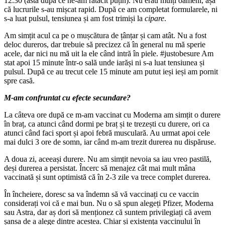
12.30 (asta după ce ne-am rătăcit puțin). Nu erau mulți oameni, așa
că lucrurile s-au mișcat rapid. După ce am completat formularele, ni
s-a luat pulsul, tensiunea și am fost trimiși la
cipare
.
Am simțit acul ca pe o mușcătura de țânțar și cam atât. Nu a fost
deloc dureros, dar trebuie să precizez că în general nu mă sperie
acele, dar nici nu mă uit la ele când intră în piele. #justobesure Am
stat apoi 15 minute într-o sală unde iarăși ni s-a luat tensiunea și
pulsul. După ce au trecut cele 15 minute am putut ieși ieși am pornit
spre casă.
M-am confruntat cu efecte secundare?
La câteva ore după ce m-am vaccinat cu Moderna am simțit o durere
în braț, ca atunci când dormi pe braț și te trezești cu durere, ori ca
atunci când faci sport și apoi febră musculară. Au urmat apoi cele
mai dulci 3 ore de somn, iar când m-am trezit durerea nu dispăruse.
A doua zi, aceeași durere. Nu am simțit nevoia sa iau vreo pastilă,
deși durerea a persistat. Încerc să menajez cât mai mult mâna
vaccinată și sunt optimistă că în 2-3 zile va trece complet durerea.
În încheiere, doresc sa va îndemn să vă vaccinați cu ce vaccin
considerați voi că e mai bun. Nu o să spun alegeți Pfizer, Moderna
sau Astra, dar aș dori să menționez că suntem privilegiați că avem
șansa de a alege dintre acestea. Chiar și existența vaccinului în