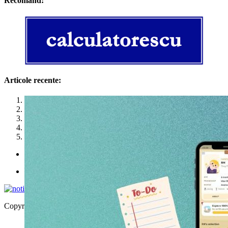
Recomand:
Articole recente:
1
2
3
4
5
Politica de utilizare cookies
Politica de confidențialitate
Copyright © 2026 | WordPress Theme by
MH Themes