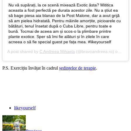
Nu vă supărați, la ce scenă mixează Exotic ăsta? Mititica
aceasta a fost perfectă pe durata acestor zile. Nu a știut ea
să bage piesa aia blanao de la Post Malone, dar a avut grijă
să am pielea hidratată. Pentru mâinile amorțite, picioarele cu
bătături, tenul însetat după o Cuba Libre, pentru toate e
bună. Tocmai de aceea am și scos-o la plimbare printre
plante exotice. Sper să îmi fie alături și în zilele în care
acneea o să fie special guest pe fața mea. #likeyourself
A post shared by
C Andreea Mihaela
(@bravoandreea.ro) on
Aug 
P.S. Exercițiu învățat în cadrul
ședințelor de terapie
.
likeyourself