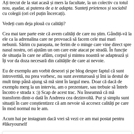
Ați trecut de la stat acasă și mers la facultate, la un colectiv cu totul
nou, așadar, ai puterea de
a te adapta.
Sunteți
prietenos și sociabil
cu colegii (ori cel puțin încercați).
Vedeți cum deja plouă cu calități?
Cea mai tare parte este că avem calități de care nu știm. Gândiți-vă la
ele ca la adrenalina care ne provoacă să facem cele mai mari
nebunii. Sărim cu parașuta, ne ferim de o minge care vine direct spre
nasul nostru, ori ajutăm un om care este atacat pe stradă. În funcție
de situația în care ne aflăm, corpul și mintea noastră se adaptează și
îți vor da doza necesară din calitățile de care ai nevoie.
Eu de exemplu am vorbit deseori și pe blog despre faptul că sunt
introvertită, nu prea vorbesc, nu sunt aventuroasă și îmi ia destul de
mult timp până ajung să mă simt în largul meu. Doar că dacă de
exemplu merg la un interviu, am o prezentare, sau trebuie să întreb
încotro e strada x :)) Scap de acest trac. Nu înseamnă că mă
transform dintr-o dată în Andreea cea dezinvoltă. Pur și simplu sunt
situații în care conștientizez că am nevoie să accesez calități pe care
în mod normal nu le am.
Acum hai pe instagram dacă vrei să vezi ce am mai postat pentru
#likeyourself