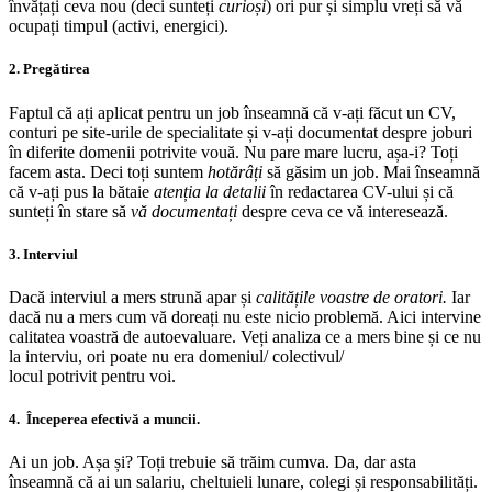
învățați ceva nou (deci sunteți
curioși
) ori pur și simplu vreți să vă
ocupați timpul (activi, energici).
2. Pregătirea
Faptul că ați aplicat pentru un job înseamnă că v-ați făcut un CV,
conturi pe site-urile de specialitate și v-ați documentat despre joburi
în diferite domenii potrivite vouă. Nu pare mare lucru, așa-i? Toți
facem asta. Deci toți suntem
hotărâți
să găsim un job. Mai înseamnă
că v-ați pus la bătaie
atenția la detalii
în redactarea CV-ului și că
sunteți în stare să
vă documentați
despre ceva ce vă interesează.
3. Interviul
Dacă interviul a mers strună apar și
calitățile voastre de oratori.
Iar
dacă nu a mers cum vă doreați nu este nicio problemă. Aici intervine
calitatea voastră de autoevaluare. Veți analiza ce a mers bine și ce nu
la interviu, ori poate nu era domeniul/ colectivul/
locul potrivit pentru voi.
4. Începerea efectivă a muncii.
Ai un job. Așa și? Toți trebuie să trăim cumva. Da, dar asta
înseamnă că ai un salariu, cheltuieli lunare, colegi și responsabilități.