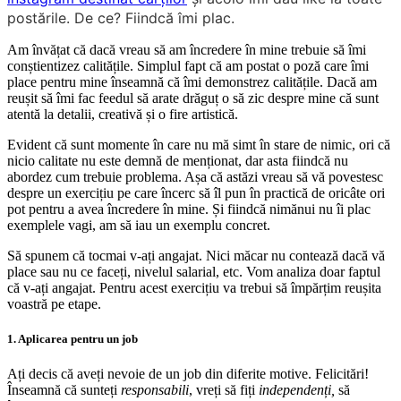
postările. De ce? Fiindcă îmi plac.
Am învățat că dacă vreau să am încredere în mine trebuie să îmi
conștientizez calitățile. Simplul fapt că am postat o poză care îmi
place pentru mine înseamnă că îmi demonstrez calitățile. Dacă am
reușit să îmi fac feedul să arate drăguț o să zic despre mine că sunt
atentă la detalii, creativă și o fire artistică.
Evident că sunt momente în care nu mă simt în stare de nimic, ori că
nicio calitate nu este demnă de menționat, dar asta fiindcă nu
abordez cum trebuie problema. Așa că astăzi vreau să vă povestesc
despre un exercițiu pe care încerc să îl pun în practică de oricâte ori
pot pentru a avea încredere în mine. Și fiindcă nimănui nu îi plac
exemplele vagi, am să iau un exemplu concret.
Să spunem că tocmai v-ați angajat. Nici măcar nu contează dacă vă
place sau nu ce faceți, nivelul salarial, etc. Vom analiza doar faptul
că v-ați angajat. Pentru acest exercițiu va trebui să împărțim reușita
voastră pe etape.
1. Aplicarea pentru un job
Ați decis că aveți nevoie de un job din diferite motive. Felicitări!
Înseamnă că sunteți
responsabili
, vreți să fiți
independenți,
să