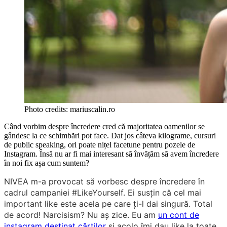
Photo credits: mariuscalin.ro
Când vorbim despre încredere cred că majoritatea oamenilor se
gândesc la ce schimbări pot face. Dat jos câteva kilograme, cursuri
de public speaking, ori poate nițel facetune pentru pozele de
Instagram. Însă nu ar fi mai interesant să învățăm să avem încredere
în noi fix așa cum suntem?
NIVEA m-a provocat să vorbesc despre încredere în
cadrul campaniei #LikeYourself. Ei susțin că cel mai
important like este acela pe care ți-l dai singură. Total
de acord! Narcisism? Nu aș zice. Eu am
un cont de
instagram destinat cărților
și acolo îmi dau like la toate