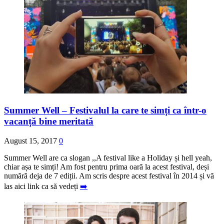
Summer Well – Festivalul la care te simți ca într-o
vacanță bine meritată
August 15, 2017
0
Summer Well are ca slogan ,,A festival like a Holiday și hell yeah,
chiar așa te simți! Am fost pentru prima oară la acest festival, deși
numără deja de 7 ediții. Am scris despre acest festival în 2014 și vă
las aici link ca să vedeți
➡️