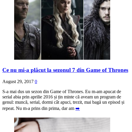
Ce nu mi-a plăcut la sezonul 7 din Game of Thrones
August 29, 2017
0
S-a mai dus un sezon din Game of Thrones. Eu m-am apucat de
serial abia prin aprilie 2016 și țin minte că aveam un program de
genul: muncă, serial, dormi cât apuci, trezit, mai bagă un episod și
repeat. Nu m-a prins din prima, dar am
➡️