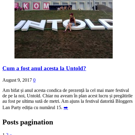
Cum a fost anul acesta la Untold?
August 9, 2017
0
Am bifat și anul acesta condica de prezență la cel mai mare festival
de pe la noi, Untold. Chiar nu aveam în plan acest lucru și pregătirile
au fost pe ultima sută de metri. Am ajuns la festival datorită Bloggers
Lan Party ediția cu numărul 15.
➡️
Posts pagination
1
2
»