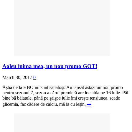
Aoleu inima mea, un nou promo GOT!
March 30, 2017
0
Ăștia de la HBO nu sunt sănătoși. Au lansat astăzi un nou promo
pentru sezonul 7, sezon a cărui premieră are loc abia pe 16 iulie. Păi
bine bă băiatule, până pe șaișpe iulie îmi crește tensiunea, scade
glicemia, fac cădere de calciu, mă ia cu leșin.
➡️