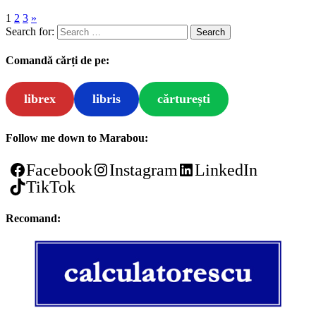
1
2
3
»
Search for:
Comandă cărți de pe:
librex
libris
cărturești
Follow me down to Marabou:
Facebook
Instagram
LinkedIn
TikTok
Recomand: