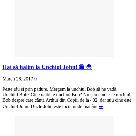
Hai să halim la Unchiul John! 🍔 🍟
March 26, 2017
0
Peste râu și prin pădure, Mergem la unchiul Bob să ne vadă.
Unchiul Bob? Cine naibii e unchiul Bob? Nu știu cine este unchiul
Bob despre care cânta Arthur din Copiii de la 402, dar știu cine este
Unchiul John. Uncle John este locul unde mănâni
➡️