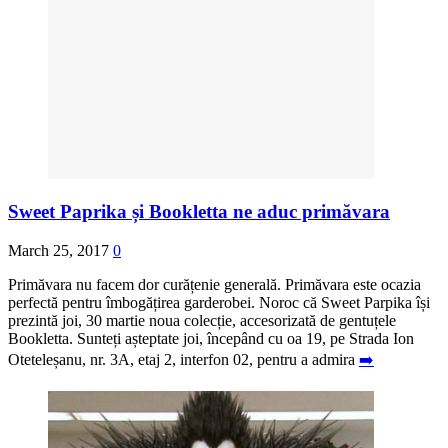
Sweet Paprika și Bookletta ne aduc primăvara
March 25, 2017
0
Primăvara nu facem dor curățenie generală. Primăvara este ocazia
perfectă pentru îmbogățirea garderobei. Noroc că Sweet Parpika își
prezintă joi, 30 martie noua colecție, accesorizată de gentuțele
Bookletta. Sunteți așteptate joi, începând cu oa 19, pe Strada Ion
Oteteleșanu, nr. 3A, etaj 2, interfon 02, pentru a admira
➡️