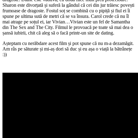
Sharon este divorțată și suferă la gândul că cei din jur trăiesc povești
frumoase de dragoste. Fostul soț se combină cu o pipiță și fiul ei îi
spune pe ultima sută de metri că se va însura. Carol crede că nu îl
mai atrage pe soțul ei, iar Vivian…Vivian este un fel de Samantha
din The Sex and The City. Filmul le provoacă pe toate să mai dea o
șansă iubirii, chit că aleg să o facă printr-un site de dating.
Așteptam cu nerăbdare acest film și pot spune că nu m-a dezamăgit.
Am râs pe săturate și mi-aș dori să duc și eu așa o viață la bătrânețe
:))