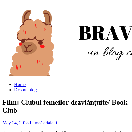
Home
Despre blog
Film: Clubul femeilor dezvlănțuite/ Book
Club
May 24, 2018
Filme/seriale
0