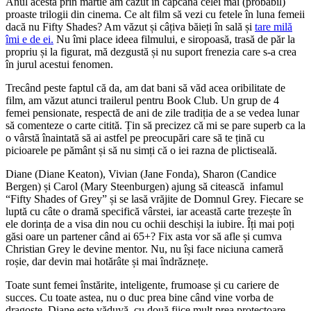
Anul acesta prin martie am căzut în capcana celei mai (probabil)
proaste trilogii din cinema. Ce alt film să vezi cu fetele în luna femeii
dacă nu Fifty Shades? Am văzut și câțiva băieți în sală și
tare milă
îmi e de ei.
Nu îmi place ideea filmului, e siropoasă, trasă de păr la
propriu și la figurat, mă dezgustă și nu suport frenezia care s-a crea
în jurul acestui fenomen.
Trecând peste faptul că da, am dat bani să văd acea oribilitate de
film, am văzut atunci trailerul pentru Book Club. Un grup de 4
femei pensionate, respectă de ani de zile tradiția de a se vedea lunar
să comenteze o carte citită. Țin să precizez că mi se pare superb ca la
o vârstă înaintată să ai astfel pe preocupări care să te țină cu
picioarele pe pământ și să nu simți că o iei razna de plictiseală.
Diane (Diane Keaton), Vivian (Jane Fonda), Sharon (Candice
Bergen) și Carol (Mary Steenburgen) ajung să citească infamul
“Fifty Shades of Grey” și se lasă vrăjite de Domnul Grey. Fiecare se
luptă cu câte o dramă specifică vârstei, iar această carte trezește în
ele dorința de a visa din nou cu ochii deschiși la iubire. Îți mai poți
găsi oare un partener când ai 65+? Fix asta vor să afle și cumva
Christian Grey le devine mentor. Nu, nu își face niciuna cameră
roșie, dar devin mai hotărâte și mai îndrăznețe.
Toate sunt femei înstărite, inteligente, frumoase și cu cariere de
succes. Cu toate astea, nu o duc prea bine când vine vorba de
dragoste. Diane este văduvă, cu două fiice mult prea protectoare.