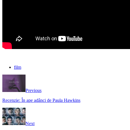
film
Previous
Recenzie: În ape adânci de Paula Hawkins
Next