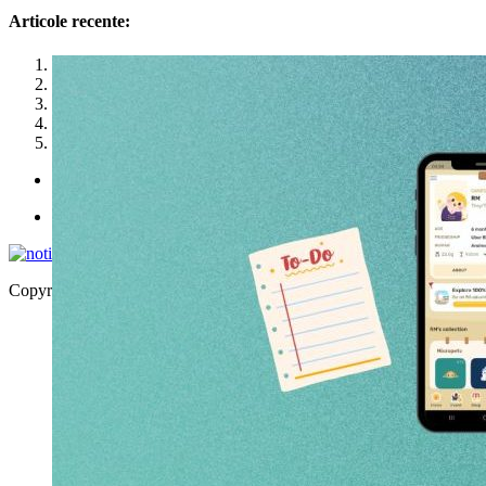
Articole recente:
1
2
3
4
5
Politica de utilizare cookies
Politica de confidențialitate
Copyright © 2026 | WordPress Theme by
MH Themes