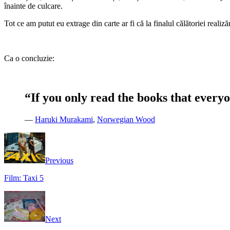
înainte de culcare.
Tot ce am putut eu extrage din carte ar fi că la finalul călătoriei reali
Ca o concluzie:
“If you only read the books that everyo
―
Haruki Murakami
,
Norwegian Wood
Previous
Film: Taxi 5
Next