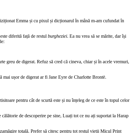
hiziționat Emma și cu pixul și dicționarul în mână m-am cufundat în
te diferită față de restul
burgheziei
. Ea nu vrea să se mărite, dar își
le:
arte greu de digerat. Refuz să cred că cineva, chiar și în acele vremuri,
vă mai ușor de digerat ar fi Jane Eyre de Charlotte Brontë.
isitoare pentru cât de scurtă este și nu înțeleg de ce este în topul celor
călătorie de descoperire pe sine, Luați tot ce nu ați suportat la Harap
amăgire totală. Prefer să citesc pentru tot restul vieții Micul Prinț