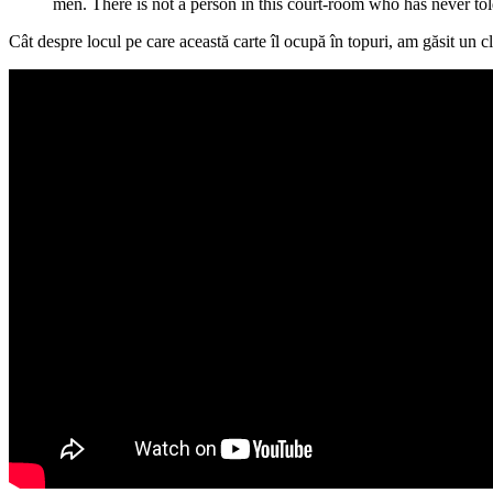
men. There is not a person in this court-room who has never to
Cât despre locul pe care această carte îl ocupă în topuri, am găsit un 