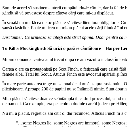
Sunt de acord să susținem autorii cumpărându-le cărțile, dar la fel de 
gândit să vă povestesc despre câteva cărți care mi-au displăcut.
În școală nu îmi făcea deloc plăcere să citesc literatura obligatorie. Cu
șansă clasicilor. Poate în liceu nu mi-au plăcut acele cărți fiindcă îmi
Disclaimer: Ce urmează să citești este strict opinia. Doar pentru că 
To Kill a Mockingbird/ Să ucizi o pasăre cântătoare – Harper Le
Mi-am comandat cartea anul trecut după ce am văzut-o inclusă în toate to
Cartea o are ca protagonistă pe Scot Finch, o fetișcană care asistă fără
femeie albă. Tatăl lui Scout, Atticus Finch este avocatul apărării și î
În mare parte autoarea trage un semnal de alarmă asupra rasismului. Oraș
plictisitoare. Aproape 200 de pagini nu se întâmplă nimic. Sunt doar ni
Mi-a plăcut să citesc doar ce se întâmpla în cadrul procesului, când mart
de oameni. Ca exemplu, era pe acolo o duduie care îl judeca pe Hitler,
Nu mi-a plăcut, regret că am citit-o, dar recunosc, Atticus Finch m-a 
“…some Negros lie, some Negros are immoral, some Negros men a