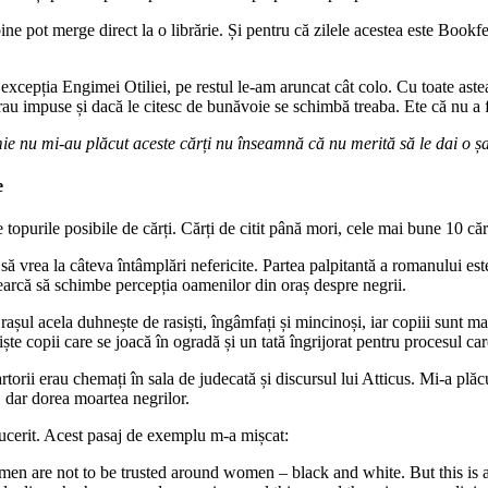
bine pot merge direct la o librărie. Și pentru că zilele acestea este Boo
 excepția Engimei Otiliei, pe restul le-am aruncat cât colo. Cu toate aste
 erau impuse și dacă le citesc de bunăvoie se schimbă treaba. Ete că nu a f
mie nu mi-au plăcut aceste cărți nu înseamnă că nu merită să le dai o 
e
purile posibile de cărți. Cărți de citit până mori, cele mai bune 10 cărț
 să vrea la câteva întâmplări nefericite. Partea palpitantă a romanului est
ncearcă să schimbe percepția oamenilor din oraș despre negrii.
ul acela duhnește de rasiști, îngâmfați și mincinoși, iar copiii sunt mart
ște copii care se joacă în ogradă și un tată îngrijorat pentru procesul ca
orii erau chemați în sala de judecată și discursul lui Atticus. Mi-a plăcut
 dar dorea moartea negrilor.
cucerit. Acest pasaj de exemplu m-a mișcat:
re not to be trusted around women – black and white. But this is a tru