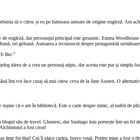
ebunia să o citesc și eu pe faimoasa autoare de origine engleză. Am ac
v de engleză, dar personajul principal este groaznic. Emma Woodhouse es
nebună, ori geloasă. Autoarea a recunoscut despre protagonistă următoare
h like.”
țeleg ideea de a crea un personaj atipic, dar acesta este pur și simplu fo
 până îmi voi face curaj să mai citesc ceva de la Jane Austen. O alternati
rușine că o am în bibliotecă. Este o carte despre nimic, al naibii de plict
logul său de travel. Glumesc, dar Santiago ăsta pornește într-un fel de 
Alchimistul a fost creat!
as time for that! Cui îi place cartea, bravo vouă. Pentru mine a fost o dez