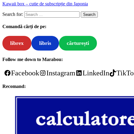
Kawaii box – cutie de subscripție din Japonia
Search for:
Comandă cărți de pe:
librex
libris
cărturești
Follow me down to Marabou:
Facebook
Instagram
LinkedIn
TikTo
Recomand: