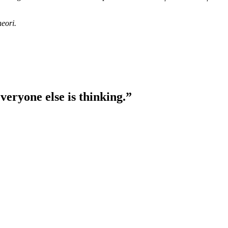
neori.
veryone else is thinking.”