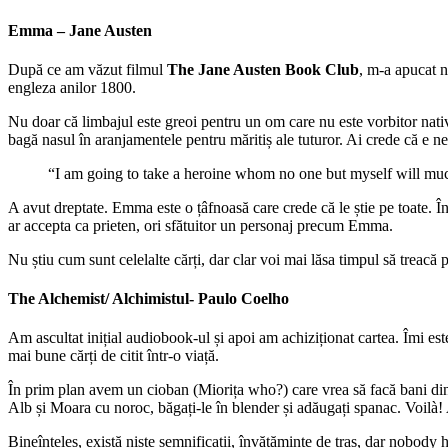
Emma – Jane Austen
După ce am văzut filmul
The Jane Austen Book Club
, m-a apucat n
engleza anilor 1800.
Nu doar că limbajul este greoi pentru un om care nu este vorbitor nati
bagă nasul în aranjamentele pentru măritiș ale tuturor. Ai crede că e 
“I am going to take a heroine whom no one but myself will muc
A avut dreptate. Emma este o țâfnoasă care crede că le știe pe toate. În
ar accepta ca prieten, ori sfătuitor un personaj precum Emma.
Nu știu cum sunt celelalte cărți, dar clar voi mai lăsa timpul să treacă
The Alchemist/ Alchimistul- Paulo Coelho
Am ascultat inițial audiobook-ul și apoi am achiziționat cartea. Îmi este 
mai bune cărți de citit într-o viață.
În prim plan avem un cioban (Miorița who?) care vrea să facă bani din b
Alb și Moara cu noroc, băgați-le în blender și adăugați spanac. Voilà! 
Bineînțeles, există niște semnificații, învățăminte de tras, dar nobody h