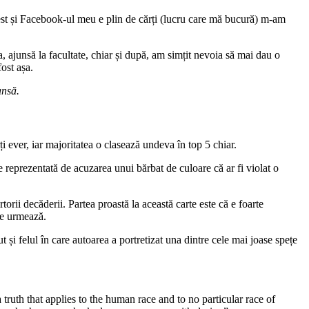
kfest și Facebook-ul meu e plin de cărți (lucru care mă bucură) m-am
a, ajunsă la facultate, chiar și după, am simțit nevoia să mai dau o
ost așa.
șansă.
i ever, iar majoritatea o clasează undeva în top 5 chiar.
e reprezentată de acuzarea unui bărbat de culoare că ar fi violat o
orii decăderii. Partea proastă la această carte este că e foarte
re urmează.
 și felul în care autoarea a portretizat una dintre cele mai joase spețe
th that applies to the human race and to no particular race of