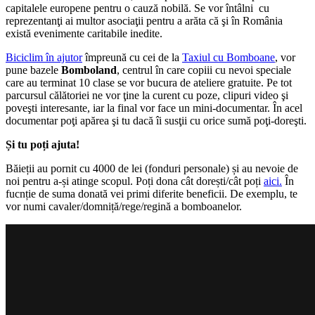
capitalele europene pentru o cauză nobilă. Se vor întâlni cu
reprezentanţi ai multor asociaţii pentru a arăta că şi în România
există evenimente caritabile inedite.
Biciclim în ajutor
împreună cu cei de la
Taxiul cu Bomboane
, vor
pune bazele
Bomboland
, centrul în care copiii cu nevoi speciale
care au terminat 10 clase se vor bucura de ateliere gratuite. Pe tot
parcursul călătoriei ne vor ţine la curent cu poze, clipuri video şi
poveşti interesante, iar la final vor face un mini-documentar. În acel
documentar poţi apărea şi tu dacă îi susţii cu orice sumă poţi-doreşti.
Și tu poți ajuta!
Băieții au pornit cu 4000 de lei (fonduri personale) și au nevoie de
noi pentru a-și atinge scopul. Poți dona cât dorești/cât poți
aici.
În
fucnție de suma donată vei primi diferite beneficii. De exemplu, te
vor numi cavaler/domniță/rege/regină a bomboanelor.