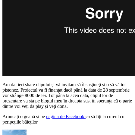
Am dat ieri share clipului și vă invitam să îi susţineţi și o să vă tot
pistonez. Proiectul va fi finanțat dacă până la data de 28 septembrie
vor strânge 8000 de lei. Tot până la acea dată, clipul lor de
prezentare va sta pe blogul meu în dreapta sus, în speranța că o parte
dintre voi veți da play și veți dona.
Aruncați o geană și pe
pagina de Facebook
ca să fiți la curent cu
peripețiile băieților.