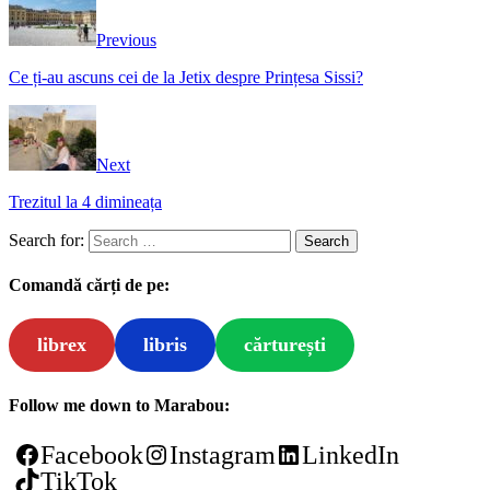
Previous
Ce ți-au ascuns cei de la Jetix despre Prințesa Sissi?
Next
Trezitul la 4 dimineața
Search for:
Comandă cărți de pe:
librex
libris
cărturești
Follow me down to Marabou:
Facebook
Instagram
LinkedIn
TikTok