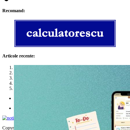
Recomand:
Articole recente:
1
2
3
4
5
Politica de utilizare cookies
Politica de confidențialitate
Copyright © 2026 | WordPress Theme by
MH Themes