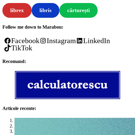
librex
libris
cărturești
Follow me down to Marabou:
Facebook
Instagram
LinkedIn
TikTok
Recomand:
Articole recente:
1
2
3