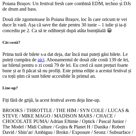
Poiana Brașov. Un festival fresh care combină EDM, techno și DJs
de drum and bass.
Două zile zgomotoase în Poiana Brașov, loc în care oricum te vei
duce în vară. Așa că save the date pentru 30 iunie – 1 iulie și ia-ți
concediu pe 2. Ca să te odihnești după atâta bumțăială 😀
Cât costă?
Prima tură de bilete s-a dat deja, dar încă mai puteți găsi bilete. Le
puteți cumpăra de
aici
. Abonamentul de două zile costă 139 de lei,
iar biletul pentru o zi costă 79 de lei. Eu cred că sunt prețuri foarte
bune și ar fi păcat să nu profiți. Este prima ediție a acestui festival și
cu toții știm că sunt bilete accesibile în primul an.
Line-up?
Fiți fără de grijă, la acest festival avem deja line-up.
BROOKS / THROTTLE / THE HIM / SYN COLE / LUCAS &
STEVE / MIKE MAGO / MADISON MARS / CHACE /
CHOCOLATE PUMA/ Adrian Eftimie / Optick / Pascal Junior /
The Model / Midi Culture / Gojira & Planet H / Danika / Robert
David / Shin’ar/ Ambiguu / Brokn / Exposure / Seonz / Subsurface /