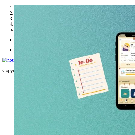
1
2
3
4
5
Politica de utilizare cookies
Politica de confidențialitate
Copyright © 2026 | WordPress Theme by
MH Themes