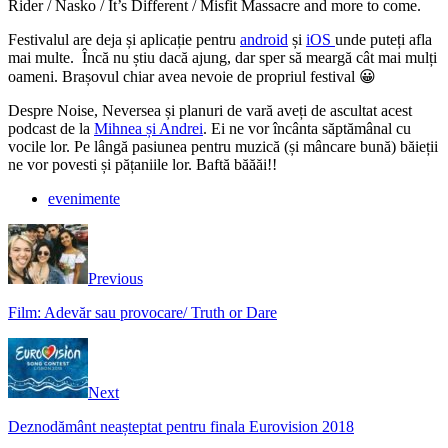
Rider / Nasko / It’s Different / Misfit Massacre and more to come.
Festivalul are deja și aplicație pentru
android
și
iOS
unde puteți afla
mai multe. Încă nu știu dacă ajung, dar sper să meargă cât mai mulți
oameni. Brașovul chiar avea nevoie de propriul festival 😀
Despre Noise, Neversea și planuri de vară aveți de ascultat acest
podcast de la
Mihnea și Andrei
. Ei ne vor încânta săptămânal cu
vocile lor. Pe lângă pasiunea pentru muzică (și mâncare bună) băieții
ne vor povesti și pățaniile lor. Baftă băăăi!!
evenimente
Previous
Film: Adevăr sau provocare/ Truth or Dare
Next
Deznodământ neașteptat pentru finala Eurovision 2018