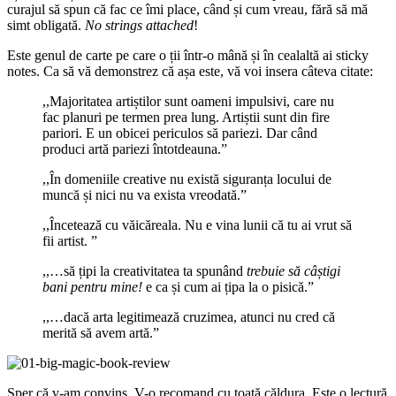
curajul să spun că fac ce îmi place, când și cum vreau, fără să mă
simt obligată.
No strings attached
!
Este genul de carte pe care o ții într-o mână și în cealaltă ai sticky
notes. Ca să vă demonstrez că așa este, vă voi insera câteva citate:
,,Majoritatea artiștilor sunt oameni impulsivi, care nu
fac planuri pe termen prea lung. Artiștii sunt din fire
pariori. E un obicei periculos să pariezi. Dar când
produci artă pariezi întotdeauna.”
,,În domeniile creative nu există siguranța locului de
muncă și nici nu va exista vreodată.”
,,Încetează cu văicăreala. Nu e vina lunii că tu ai vrut să
fii artist. ”
,,…să țipi la creativitatea ta spunând
trebuie să câștigi
bani pentru mine!
e ca și cum ai țipa la o pisică.”
,,…dacă arta legitimează cruzimea, atunci nu cred că
merită să avem artă.”
Sper că v-am convins. V-o recomand cu toată căldura. Este o lectură