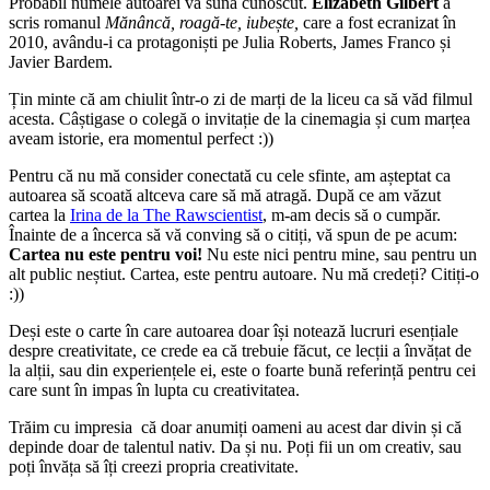
Probabil numele autoarei vă suna cunoscut.
Elizabeth Gilbert
a
scris romanul
Mănâncă, roagă-te, iubește,
care a fost ecranizat în
2010, avându-i ca protagoniști pe Julia Roberts, James Franco și
Javier Bardem.
Țin minte că am chiulit într-o zi de marți de la liceu ca să văd filmul
acesta. Câștigase o colegă o invitație de la cinemagia și cum marțea
aveam istorie, era momentul perfect :))
Pentru că nu mă consider conectată cu cele sfinte, am așteptat ca
autoarea să scoată altceva care să mă atragă. După ce am văzut
cartea la
Irina de la The Rawscientist
, m-am decis să o cumpăr.
Înainte de a încerca să vă conving să o citiți, vă spun de pe acum:
Cartea nu este pentru voi!
Nu este nici pentru mine, sau pentru un
alt public neștiut. Cartea, este pentru autoare. Nu mă credeți? Citiți-o
:))
Deși este o carte în care autoarea doar își notează lucruri esențiale
despre creativitate, ce crede ea că trebuie făcut, ce lecții a învățat de
la alții, sau din experiențele ei, este o foarte bună referință pentru cei
care sunt în impas în lupta cu creativitatea.
Trăim cu impresia că doar anumiți oameni au acest dar divin și că
depinde doar de talentul nativ. Da și nu. Poți fii un om creativ, sau
poți învăța să îți creezi propria creativitate.