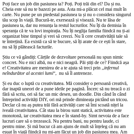
Poți face un job din pasiunea ta? Poți. Poți trăi din el? Da și nu.
Cheia este să nu te bazezi pe asta. Asta mi-a plăcut cel mai mult în
carte. Nu pune pe un piedestal pasiunea ta și nu o considera singurul
tău scop în viață. Bucură-te, exersează și visează. Nu te lăsa de
pasiunea ta, dar nu renunța la restul lucrurilor. Nu îți da demisia în
speranța că te va lovi inspirația. Nu îți neglija familia fiindcă nu ți-ai
organizat bine timpul și vrei să creezi. Nu îi cere creativității tale să
te întrețină. Ea există ca să te bucure, să îți arate de ce ești în stare,
nu să îți plătească facturile.
Știu ce vă gândiți: Cărțile de dezvoltare personală nu spun nimic
concret. Nu e nici albă, nu e nici neagră. Păi știți de ce? Fiindcă așa
e! Creativitatea are menirea de a te ajuta să treci prin ,,
infernul
neîndurător al acestei lumi
“, nu să îl antreneze.
Și eu duc o luptă cu creativitatea. Mă consider o persoană creativă,
dar inaptă uneori de a pune ideile pe pagină. Încerc să nu treacă o zi
fără să scriu, ori să fac un mic desen, un doodle. Din când în când
întreprind activități DIY, ori mă prinde dimineața pictând un tricou.
Declar că nu aș putea trăi fără activități care să îmi scoată nițel la
iveală creativitatea. Cât stau la birou sunt statică, activitatea este
monotonă, iar creativitatea mea e în stand-by. Simt nevoia de a face
lucruri care să o trezească. Nu pentru bani, nu pentru laude, ci
pentru mine. Și mă bucur că am ajuns de mult să înțeleg că nu am
eșuat în viață fiindcă nu mi-am făcut un job din pasiunea mea. Am