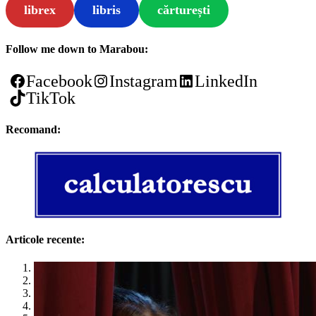
librex
libris
cărturești
Follow me down to Marabou:
Facebook
Instagram
LinkedIn
TikTok
Recomand:
Articole recente:
1
2
3
4