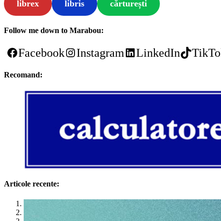
librex
libris
cărturești
Follow me down to Marabou:
Facebook
Instagram
LinkedIn
TikTo
Recomand:
Articole recente:
1
2