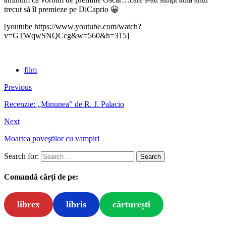
trecut să îl premieze pe DiCaprio 😀
[youtube https://www.youtube.com/watch?
v=GTWqwSNQCcg&w=560&h=315]
film
Previous
Recenzie: „Minunea” de R. J. Palacio
Next
Moartea poveştilor cu vampiri
Search for:
Comandă cărți de pe:
librex
libris
cărturești