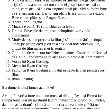
Nu e cu happy end. Asta generează diferite reacţii. Spectatori
trişti că nu s-a terminat cum voiau ei şi spectator realişti ca
mine, care ştiau că ăla era singurul final plauzibil şi foarte bine
că s-a terminat aşa. Dar tot am plâns la aşa un film previzibil.
Bine eu am plâns şi la Rogue One…
Apare John Legend.
Muzica e bună. Te simţi chiar ca la teatru.
Drama. Poveştile de dragoste neîmplinite vor vinde
întotdeauna.
Motiv de ieşit cu precena la film şi să-i pui o mână pe după
umăr, pe picior, cred şi eu că a epxlodat box office-ul. Ce,
criticii de film nu ies şi ei la agăţat?
Globurile de Aur sunt încălzirea dinaintea Oscarurilor. Normal
că La La Land urma să se aleagă cu o droaie de nominalizări.
Vocea lui Ryan Gosling.
Mecla lui Ryan Gosling.
Faptul că Ryan Gosling a învăţat să cânte la pian pentru acest
film.
Ryan Gosling.
S-a dumerit toată lumea acum? 😀
Acum, fie vorba între noi, e un musical drăguţ. Ryan şi Emma fac
echipă bună, dar nu au stârnit lacrimi tuturor privitorilor. Nu înţeleg
de unde atâta dramă. Şi dacă nu o merita atâtea laude ce? Să ne
amintim că vorbim de premiile Oscar…care s-au simţit abia anul