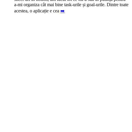
cea mai bună alegere. E spațiu mare, iar
➡️
a-mi organiza cât mai bine task-urile și goal-urile. Dintre toate
comediantului Jo Koy. Pe lângă faptul că mesajul filmului
motive estetice, dar și fiindcă mi-a fost recomandat de toți
acestea, o aplicație e cea
Barbie a trecut complet pe lângă urechea comediantului,
stomatologii la care
➡️
➡️
➡️