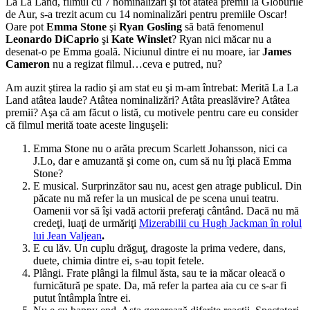
La La Land, filmul cu 7 nominalizări şi tot atâtea premii la Globurile
de Aur, s-a trezit acum cu 14 nominalizări pentru premiile Oscar!
Oare pot
Emma Stone
şi
Ryan Gosling
să bată fenomenul
Leonardo DiCaprio
şi
Kate Winslet
? Ryan nici măcar nu a
desenat-o pe Emma goală. Niciunul dintre ei nu moare, iar
James
Cameron
nu a regizat filmul…ceva e putred, nu?
Am auzit ştirea la radio şi am stat eu şi m-am întrebat: Merită La La
Land atâtea laude? Atâtea nominalizări? Atâta preaslăvire? Atâtea
premii? Aşa că am făcut o listă, cu motivele pentru care eu consider
că filmul merită toate aceste linguşeli:
Emma Stone nu o arăta precum Scarlett Johansson, nici ca
J.Lo, dar e amuzantă şi come on, cum să nu îţi placă Emma
Stone?
E musical. Surprinzător sau nu, acest gen atrage publicul. Din
păcate nu mă refer la un musical de pe scena unui teatru.
Oamenii vor să îşi vadă actorii preferaţi cântând. Dacă nu mă
credeţi, luaţi de urmăriţi
Mizerabilii cu Hugh Jackman în rolul
lui Jean Valjean
.
E cu lăv. Un cuplu drăguţ, dragoste la prima vedere, dans,
duete, chimia dintre ei, s-au topit fetele.
Plângi. Frate plângi la filmul ăsta, sau te ia măcar oleacă o
furnicătură pe spate. Da, mă refer la partea aia cu ce s-ar fi
putut întâmpla între ei.