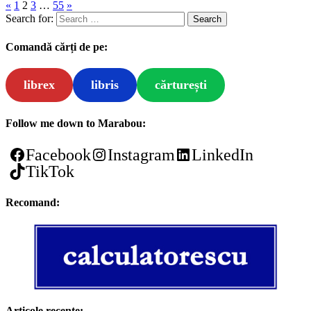
«
1
2
3
…
55
»
Search for:
Comandă cărți de pe:
librex
libris
cărturești
Follow me down to Marabou:
Facebook
Instagram
LinkedIn
TikTok
Recomand:
Articole recente: