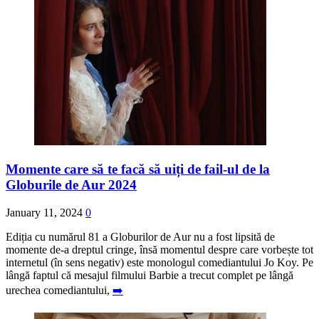
Momente care să te facă să uiți de fail-ul de la
Globurile de Aur 2024
January 11, 2024
0
Ediția cu numărul 81 a Globurilor de Aur nu a fost lipsită de
momente de-a dreptul cringe, însă momentul despre care vorbește tot
internetul (în sens negativ) este monologul comediantului Jo Koy. Pe
lângă faptul că mesajul filmului Barbie a trecut complet pe lângă
urechea comediantului,
➡️