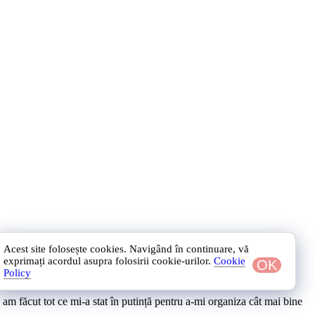
Acest site folosește cookies. Navigând în continuare, vă
exprimați acordul asupra folosirii cookie-urilor.
Cookie
OK
Policy
 am făcut tot ce mi-a stat în putință pentru a-mi organiza cât mai bine
rnetul (în sens negativ) este monologul comediantului Jo Koy. Pe lângă
a ce îmi doream de mult timp să fac, din motive estetice, dar și
nceput, SAGA s-a întors la locația originală, ROMAERO Băneasa, care
le de citit. Așadar, să trecem la cele mai bune cărți pe care le-am
➡️