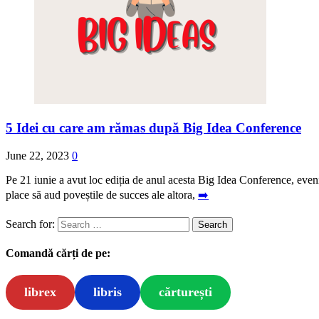
5 Idei cu care am rămas după Big Idea Conference
June 22, 2023
0
Pe 21 iunie a avut loc ediția de anul acesta Big Idea Conference, eve
place să aud poveștile de succes ale altora,
➡️
Search for:
Comandă cărți de pe:
librex
libris
cărturești