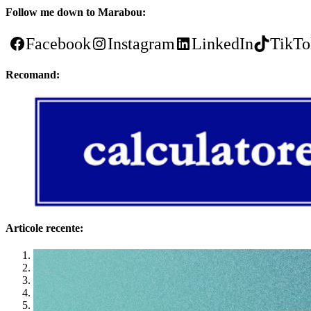
Follow me down to Marabou:
Facebook
Instagram
LinkedIn
TikTo
Recomand:
Articole recente:
1
2
3
4
5