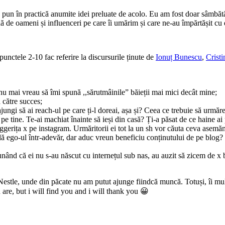
ja pun în practică anumite idei preluate de acolo. Eu am fost doar sâmbă
ă de oameni și influenceri pe care îi umărim și care ne-au împărtășit cu d
punctele 2-10 fac referire la discursurile ținute de
Ionuț Bunescu
,
Crist
nu mai vreau să îmi spună ,,sărutmâinile” băieții mai mici decât mine;
 către succes;
ajungi să ai reach-ul pe care ți-l doreai, așa și? Ceea ce trebuie să urmăr
pe tine. Te-ai machiat înainte să ieși din casă? Ți-a păsat de ce haine ai
ggerița x pe instagram. Urmăritorii ei tot la un sh vor căuta ceva asemăn
dilă ego-ul într-adevăr, dar aduc vreun beneficiu conținutului de pe blog?
unând că ei nu s-au născut cu internețul sub nas, au auzit să zicem de x b
a Nestle, unde din păcate nu am putut ajunge fiindcă muncă. Totuși, îi m
re, but i will find you and i will thank you 😀