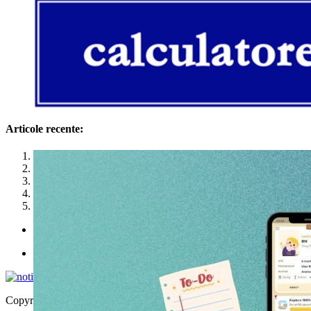
Articole recente:
1
2
3
4
5
Politica de utilizare cookies
Politica de confidențialitate
Copyright © 2026 | WordPress Theme by
MH Themes