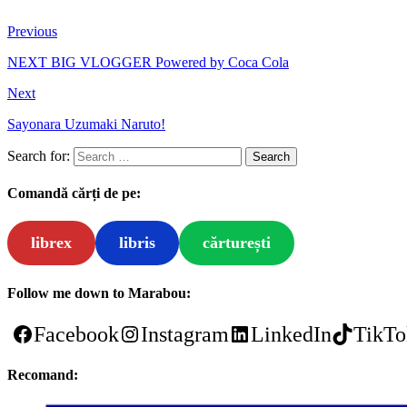
Previous
NEXT BIG VLOGGER Powered by Coca Cola
Next
Sayonara Uzumaki Naruto!
Search for:
Comandă cărți de pe:
librex
libris
cărturești
Follow me down to Marabou:
Facebook
Instagram
LinkedIn
TikTo
Recomand: