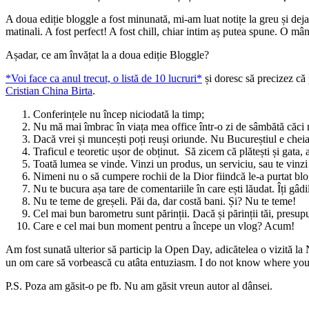
A doua ediție bloggle a fost minunată, mi-am luat notițe la greu și de
matinali. A fost perfect! A fost chill, chiar intim aș putea spune. O mân
Așadar, ce am învățat la a doua ediție Bloggle?
*Voi face ca anul trecut, o listă de 10 lucruri*
și doresc să precizez că 
Cristian China Birta
.
Conferințele nu încep niciodată la timp;
Nu mă mai îmbrac în viața mea office într-o zi de sâmbătă căci 
Dacă vrei și muncești poți reuși oriunde. Nu Bucureștiul e cheia
Traficul e teoretic ușor de obținut. Să zicem că plătești și gata, 
Toată lumea se vinde. Vinzi un produs, un serviciu, sau te vinzi 
Nimeni nu o să cumpere rochii de la Dior fiindcă le-a purtat blo
Nu te bucura așa tare de comentariile în care ești lăudat. Îți gâ
Nu te teme de greșeli. Păi da, dar costă bani. Și? Nu te teme!
Cel mai bun barometru sunt părinții. Dacă și părinții tăi, presup
Care e cel mai bun moment pentru a începe un vlog? Acum!
Am fost sunată ulterior să particip la Open Day, adicătelea o vizită l
un om care să vorbească cu atâta entuziasm. I do not know where you a
P.S. Poza am găsit-o pe fb. Nu am găsit vreun autor al dânsei.