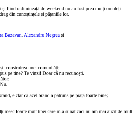
tă și fiind o dimineață de weekend nu au fost prea mulți omuleți
rag din cunoștințele și pățaniile lor.
ina Bazavan
,
Alexandru Negrea
și
ești construirea unei comunități;
 pus pe tine? Te vinzi! Doar că nu recunoști.
ător;
 Nu.
rand, e clar că acel brand a pătruns pe piață foarte bine;
ulțumesc foarte mult tipei care m-a sunat căci nu am mai auzit de mult