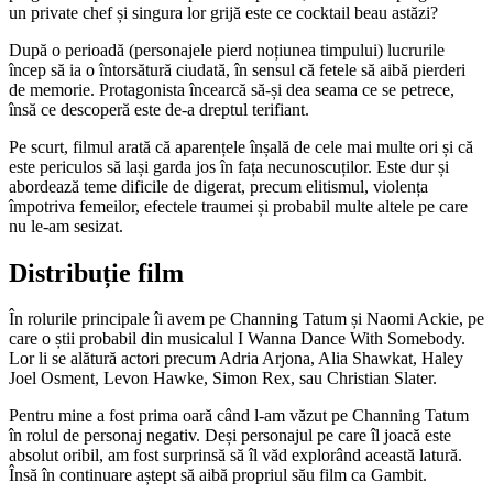
un private chef și singura lor grijă este ce cocktail beau astăzi?
După o perioadă (personajele pierd noțiunea timpului) lucrurile
încep să ia o întorsătură ciudată, în sensul că fetele să aibă pierderi
de memorie. Protagonista încearcă să-și dea seama ce se petrece,
însă ce descoperă este de-a dreptul terifiant.
Pe scurt, filmul arată că aparențele înșală de cele mai multe ori și că
este periculos să lași garda jos în fața necunoscuților. Este dur și
abordează teme dificile de digerat, precum elitismul, violența
împotriva femeilor, efectele traumei și probabil multe altele pe care
nu le-am sesizat.
Distribuție film
În rolurile principale îi avem pe Channing Tatum și Naomi Ackie, pe
care o știi probabil din musicalul I Wanna Dance With Somebody.
Lor li se alătură actori precum Adria Arjona, Alia Shawkat, Haley
Joel Osment, Levon Hawke, Simon Rex, sau Christian Slater.
Pentru mine a fost prima oară când l-am văzut pe Channing Tatum
în rolul de personaj negativ. Deși personajul pe care îl joacă este
absolut oribil, am fost surprinsă să îl văd explorând această latură.
Însă în continuare aștept să aibă propriul său film ca Gambit.