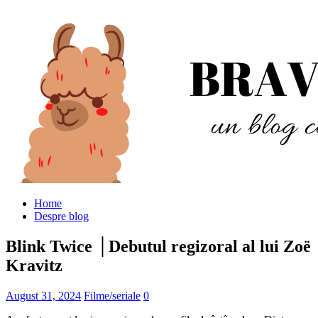
Home
Despre blog
Blink Twice │Debutul regizoral al lui Zoë
Kravitz
August 31, 2024
Filme/seriale
0