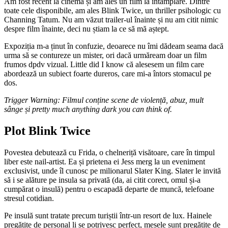
Am fost recent la cinema și am ales un film la întâmplare. Dintre
toate cele disponibile, am ales Blink Twice, un thriller psihologic cu
Channing Tatum. Nu am văzut trailer-ul înainte și nu am citit nimic
despre film înainte, deci nu știam la ce să mă aștept.
Expoziția m-a ținut în confuzie, deoarece nu îmi dădeam seama dacă
urma să se contureze un mister, ori dacă urmăream doar un film
frumos dpdv vizual. Little did I know că alesesem un film care
abordează un subiect foarte dureros, care mi-a întors stomacul pe
dos.
Trigger Warning: Filmul conține scene de violență, abuz, mult
sânge și pretty much anything dark you can think of.
Plot Blink Twice
Povestea debutează cu Frida, o chelneriță visătoare, care în timpul
liber este nail-artist. Ea și prietena ei Jess merg la un eveniment
exclusivist, unde îl cunosc pe milionarul Slater King. Slater le invită
să i se alăture pe insula sa privată (da, ai citit corect, omul și-a
cumpărat o insulă) pentru o escapadă departe de muncă, telefoane
stresul cotidian.
Pe insulă sunt tratate precum turiștii într-un resort de lux. Hainele
pregătite de personal li se potrivesc perfect, mesele sunt pregătite de