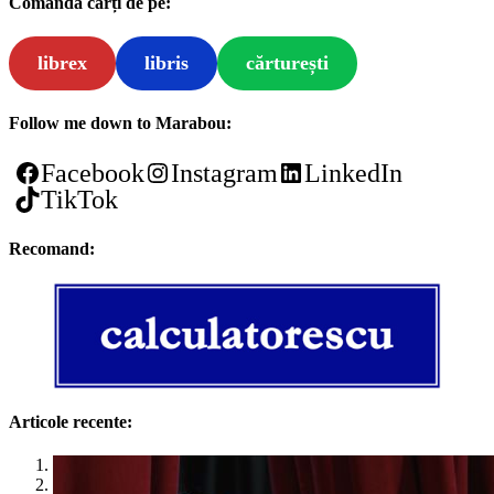
Comandă cărți de pe:
librex
libris
cărturești
Follow me down to Marabou:
Facebook
Instagram
LinkedIn
TikTok
Recomand:
Articole recente:
1
2