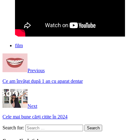
film
Previous
Ce am învățat după 1 an cu aparat dentar
Next
Cele mai bune cărți citite în 2024
Search for: