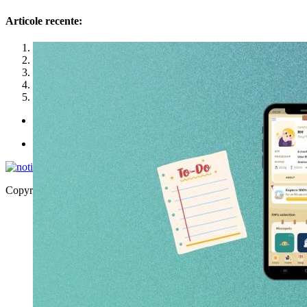
Articole recente:
1
2
3
4
5
Politica de utilizare cookies
Politica de confidențialitate
Copyright © 2026 | WordPress Theme by
MH Themes