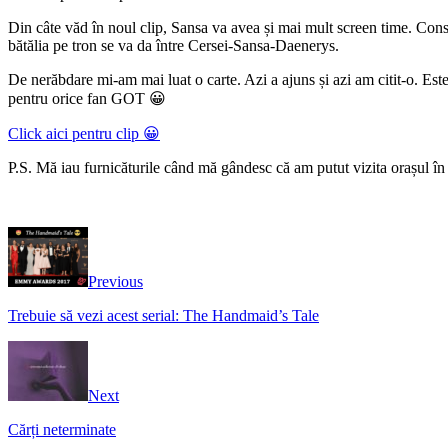
Din câte văd în noul clip, Sansa va avea și mai mult screen time. Consi
bătălia pe tron se va da între Cersei-Sansa-Daenerys.
De nerăbdare mi-am mai luat o carte. Azi a ajuns și azi am citit-o. Est
pentru orice fan GOT 😀
Click aici pentru clip 😀
P.S. Mă iau furnicăturile când mă gândesc că am putut vizita orașul în c
Previous
Trebuie să vezi acest serial: The Handmaid’s Tale
Next
Cărți neterminate