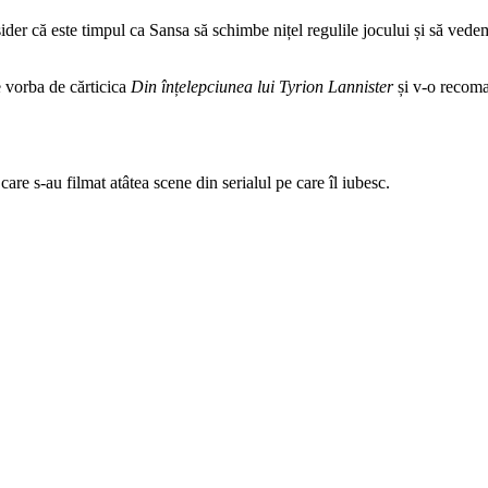
der că este timpul ca Sansa să schimbe nițel regulile jocului și să vede
e vorba de cărticica
Din înțelepciunea lui Tyrion Lannister
și v-o recoma
are s-au filmat atâtea scene din serialul pe care îl iubesc.